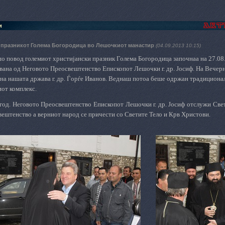
и
 празникот Голема Богородица во Лешочкиот манастир
(04.09.2013 10:15)
по повод големиот христијански празник Голема Богородица започнаа на 27.08
вана од Неговото Преосвештенство Епископот Лешочки г. др. Јосиф. На Вечер
 на нашата држава г. др. Ѓорѓе Иванов. Веднаш потоа беше одржан традициона
иот комплекс.
 год. Неговото Преосвештенство Епископот Лешочки г. др. Јосиф отслужи Све
вештенство а верниот народ се причести со Светите Тело и Крв Христови.