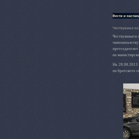
Вести и настан
Чествување на
Чествувањата 
чиноначалству
претседателот
на манастирск
На 28.08.2013
на братското с