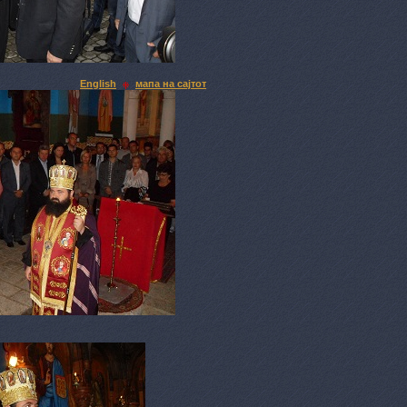
English
мапа на сајтот