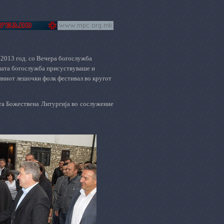
.2013 год. со Вечера богослужба
ната богослужба присуствуваше и
лниот лешочки фолк фестивал во кругот
та Божествена Литургија во сослужение