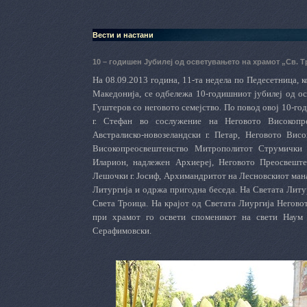
Вести и настани
10 – годишен Јубилеј од осветувањето на храмот „Св. Т
На 08.09.2013 година, 11-та недела по Педесетница, к
Македонија, се одбележа 10-годишниот јубилеј од ос
Гуштеров со неговото семејство. По повод овој 10-го
г. Стефан во сослужение на Неговото Високопр
Австралиско-новозеландски г. Петар, Неговото Вис
Високопреосвештенство Митрополитот Струмички г
Иларион, надлежен Архиереј, Неговото Преосвеште
Лешочки г. Јосиф, Архимандритот на Лесновскиот ман
Литургија и одржа пригодна беседа. На Светата Литу
Света Троица. На крајот од Светата Лиургија Негово
при храмот го освети споменикот на свети Наум
Серафимовски.