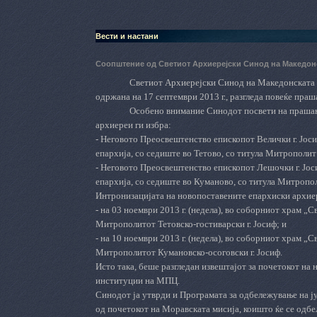
Вести и настани
Соопштение од Светиот Aрхиерејски Синод на Македон
Светиот
A
рхиерејски Синод на Македонската 
одржана на 17 септември 2013 г., разгледа повеќе пра
Особено внимание Синодот посвети на прашањ
архиереи ги избра:
- Неговото Преосвештенство епископот Велички г. Јоси
епархија, со седиште во Тетово, со титула Митрополит
- Неговото Преосвештенство епископот Лешочки г. Јос
епархија, со седиште во Куманово, со титула Митропо
Интронизацијата на новопоставените епархиски архиер
- на 03 ноември 2013 г. (недела), во соборниот храм 
Митрополитот Тетовско-гостиварски г. Јосиф; и
- на 10 ноември 2013 г. (недела), во соборниот храм 
Митрополитот Кумановско-осоговски г. Јосиф.
Исто така, беше разгледан извештајот за почетокот на
институции на МПЦ.
Синодот ја утврди и Програмата за одбележување на ј
од почетокот на Моравската мисија, коишто ќе се одбел