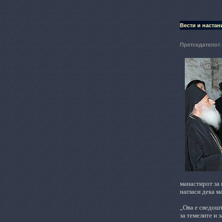
Вести и настан
Претседателот
манастирот за 
нагласи дека м
„
Ова е сведошт
за темелите и 