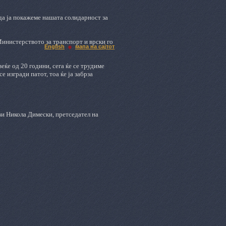
 да ја покажеме нашата солидарност за
инистерството за транспорт и врски го
English
мапа на сајтот
еќе од 20 години, сега ќе се трудиме
е изгради патот, тоа ќе ја забрза
ави Никола Димески, претседател на