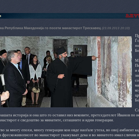
и
 на Република Македонија го посети манастирот Трескавец
(23.09.2013 20:10)
Пр
Ѓо
по
Бо
Ми
Пе
и 
за
со
ма
ко
цр
Бо
Со
нашата историја и она што го оставил низ вековите, претседателот Иванов по н
анастирот е сведоштво за минатите, сегашните и идни генерации.
во за многу епохи, многу генерации кои овде наоѓале утеха, во овој амбиент к
за фрескоживописот во манастирот укажуваат дека и во минатото имал слични 