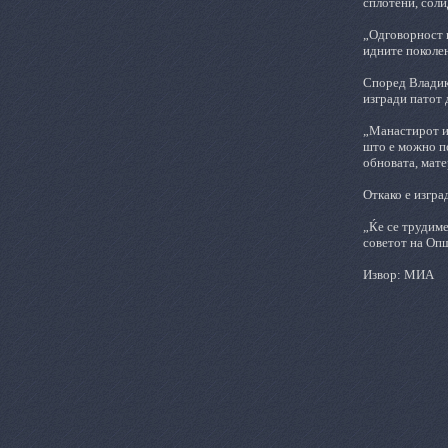
сплотени, соли
„Одговорност н
идните поколен
Според
В
ладик
изгради патот 
„
Манастирот и 
што е можно п
обновата, мате
Откако е изгра
„Ќе се трудиме
советот на Оп
Извор: МИА