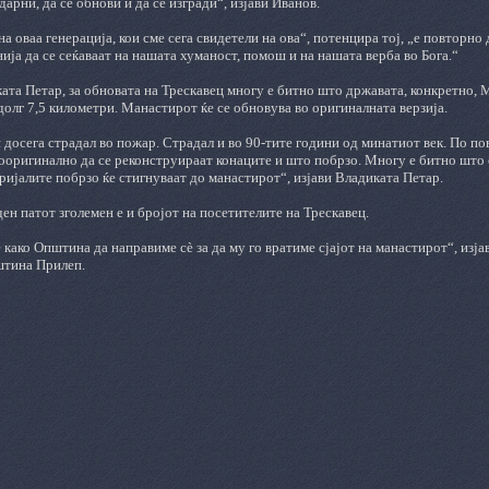
дарни, да се обнови
и
да се изгради“, изјави Иванов.
а оваа генерација, кои сме сега свидетели на ова“, потенцира тој, „е повторно
ија да се сеќаваат на нашата хуманост, помош и на нашата верба во Бога.“
ата Петар, за обновата на Трескавец многу е битно што државата, конкретно
,
М
долг 7,5 километри.
Манастирот ќе се обновува во оригиналната верзија.
досега страдал во пожар. Страдал и во 90-
т
ите
години
од минатиот век.
По пов
ооригинално да се реконструираат конаците и што побрзо.
Многу е битно што с
ријалите побрзо ќе стигнуваат до манастирот
“
, изјави Владиката Петар.
ден патот
зголемен
е
и
бројот на посетителите на Трескавец.
 како Општина да направиме сѐ за да му го вратиме сјајот на манастирот“, изј
штина Прилеп.