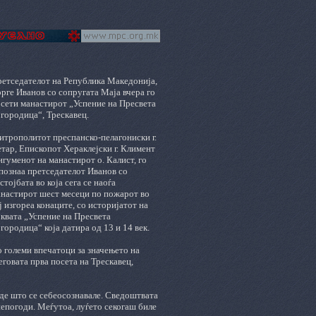
етседателот на Република Македонија,
рге Иванов со сопругата Маја вчера го
сети манастирот „Успение на Пресвета
городица“, Трескавец.
трополитот преспанско-пелагониски г.
тар, Епископот Хераклејски г. Климент
игуменот на манастирот о. Калист, го
познаа претседателот Иванов со
стојбата во која сега се наоѓа
настирот шест месеци по пожарот во
ј изгореа конаците, со историјатот на
квата „Успение на Пресвета
городица“ која датира од 13 и 14 век.
 големи впечатоци за значењето на
еговата прва посета на Трескавец,
аде што се себеосознавале.
Сведоштвата
непогоди.
Меѓутоа, луѓето секогаш биле