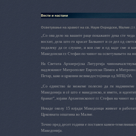
Вести и настани
Осветување на храмот на св. Наум Охридски, Малме
(19
„Со ова дело на вашите раце покажавте дека сте чеда 
восхит, дела што го красат Балканот и се дел од светс
подалеку да се слушне, и кои сме и од каде сме и к
Македонски г.г. Стефан по чинот на осветувањето на 
На Светата Архиерејска Литургија чиноначалствув
надлежниот Митрополит Европски Пимен и Митрополит
Петар, како и црковни великодостојници од МПЦ-ОА.
„Со единство ќе можеме полесно да ги надминеме 
Македонија и сѐ што е македонско, и името, и идентите
бранат“, изјави Архиепископот г.г. Стефан на чинот на
Некаде околу 15 илјади Македонци живеат и работат
Црковната општина во Малме.
Точно пред десет години е поставен камен-темелниккот
Македонија.