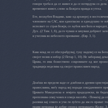
говори треба и да се живее и да се потврдува со дела
времениот живот, слово за Божјата правда и утеха.
Ете, возљубен Владико, како од архиереј и востоличе
членовите на САС, кои едногласно и еднодушно те из
исполнет со страв Божји, со љубов кон Бога и народот
Дух...(2 Тим. 1, 6), да го чуваш и зачуваш добриот залог
и учесник во небесното призвание...(Евр. 3, 1).
Како млад не се обесхрабрувај, туку надевеј се на Бога
својот позив и избор (2 Петар 1, 10). Не заборавај де
Црква, го има божествено сокровиште од кое произл
традиција неделива од својот православен народ.
Доаѓаш во предели каде се длабоки и древни христија
православна, меѓу народ кој поради секојдневните прит
Црквата Македонска и земјата прадедовска; ќе биде
препознава секој човек и секоја населба. - Помагај да 
разлики кај секого и учи ги луѓето да им го прават т
прави неправда ќе добие според неправдата (Колос. 3, 