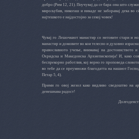
добро (Рим 12, 21). Поучувај да се бара она што служи
мирољубив, никогаш и никаде не заборавај дека во сè
најтешкото е најдостојно за секој човек!
Чувај го Лешочкиот манастир со неговите стари и нов
манастир и домовите во кои телесно и духовно израсна,
православното учење, внимавај на достоинството и
Охридска и Македонска Архиепископија! И, како сов
беспрекорно работлив, кој верно го проповеда словото 
во тебе да се преумножи благодатта на нашиот Господ (
Петар 5, 4).
Прими го овој жезол како видливо сведоштво на арх
денешнава радост!
Долгоденст