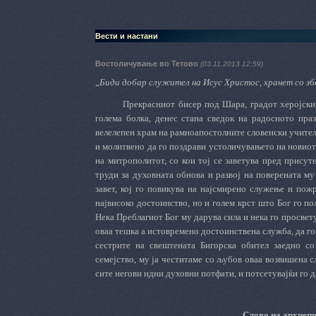
Вести и настани
Востоличување во Тетово
(03.11.2013 12:59)
„
Биди добар служител на Исус Христос, хранет со зб
Прекрасниот бисер под Шара, градот херојски, град
голема болка, денес стана сведок на радосното пра
велелепен храм на рамноапостолните словенски учител
и молитвено да го поздрави устоличувањето на новиот
на митрополитот, со кои тој се заветува пред присут
труди за духовната обнова и развој на поверената му
завет, кој го повикува на најсмирено служење и пож
највисоко достоинство, но и голем крст што Бог го пол
Нека Преблагиот Бог му дарува сила и нека го просвету
оваа тешка а истовремено достоинствена служба, да го
сестрите на свештената Бигорска обител заедно с
семејство, му ја честитаме со љубов оваа возвишена с
сите негови идни духовни потфати, и потсетувајќи го д
Слово на архиепи