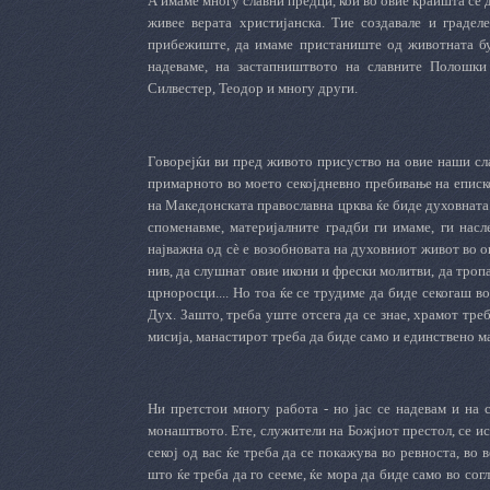
А имаме многу славни предци, кои во овие краишта се до
живее верата христијанска. Тие создавале и градел
прибежиште, да имаме пристаниште од животната бу
надеваме, на застапништвото на славните Полошки
Силвестер, Теодор и многу други.
Говорејќи ви пред живото присуство на овие наши сла
примарното во моето секојдневно пребивање на еписк
на Македонската православна црква ќе биде духовната
споменавме, материјалните градби ги имаме, ги насл
најважна од сè е возобновата на духовниот живот во о
нив, да слушнат овие икони и фрески молитви, да троп
црноросци.... Но тоа ќе се трудиме да биде секогаш 
Дух. Зашто, треба уште отсега да се знае, храмот тре
мисија, манастирот треба да биде само и единствено ма
Ни претстои многу работа - но јас се надевам и на 
монаштвото. Ете, служители на Божјиот престол, се ис
секој од вас ќе треба да се покажува во ревноста, во 
што ќе треба да го сееме, ќе мора да биде само во сог