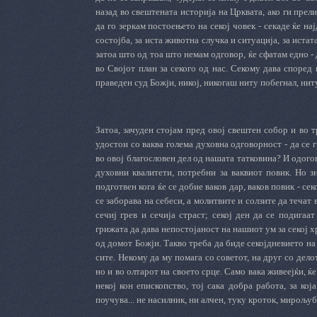
назад во свештената историја на Црквата, ако ги прели
да го зеркам постоењето на секој човек - секаде ќе на
состојба, за иста животна случка и ситуација, за иста
затоа што од тоа што немам одговор, ќе сфатам едно -
во Својот план за секого од нас. Секому дава според 
праведен суд Божји, никој, никогаш ниту побегнал, ниту
Затоа, зачуден стојам пред овој свештен собор и во 
удостои со ваква голема духовна одговорност - да се 
во овој благословен дел од нашата татковина? И одогов
духовни квалитети, потребни за ваквиот повик. Но з
подготвен кога ќе се добие ваков дар, ваков повик - се
се заборава на себеси, а молитвите и солзите да течат в
сечиј грев и сечија страст; секој ден да се подигаа
грижата да дава непостојаност на нашиот ум за секој хр
од домот Божји. Такво треба да биде секојдневието на 
сите. Некому да му помага со советот, на друг со дело
но и во олтарот на своето срце. Само вака живеејќи, ќ
некој кон епископство, тој сака добра работа, за кој
поучува... не насилник, ни алчен, туку кроток, мирољу