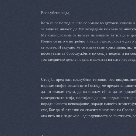
Возљубени чеда,
Кога ќе се погледне што сè имаме во духовна смисла 
за таквата милост, да Му воздадеме похвала за многуб
Му славословиме за верата на нашите татковци и дед
Имаме сè што е потребно и наша одговорност е да го 
се живее. И залудно ќе се именуваме христијани, ако н
посетуваме за богослужбите во секоја недела и на се
тоа заедничко дело е подвиг и молитва на сите нас заед
Стоејќи пред вас, возљубени тетовци, гостиварци, ви
изразам својот восхит што Господ ме предал на вашит
да им станам слуга, да ви станам сè, за да ве придоби
македонската земја, постојано да е во подвиг, постојан
поради нашето непокајание, поради нашето неопстојува
сме, Бог да нè отрезни со спасителниот глас на Своето
она што ни е најважно - еднодушноста во вистината, во