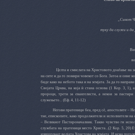
„Синот Чо
туку да служи и да
Ви
в
Целта и смислата на Христовото доаѓање на зе
на сите и да го помири човекот со Бога.
Затоа и оние к
биде како на небото така и на земјата. За да го направ
Својата Црква, на која ѝ стана основа (1 Кор. 3, 1), 
пророци, трети за евангелисти, а некои за пастири
служењето... (Еф. 4, 11-12)
Негови пратеници беа, пред сè, апостолите – Н
тие, епископите, како продолжители и исполнители на 
– Великиот Пастироначалник. Такво чувство ги испол
службата на пратеници место Христа...(2 Кор. 5, 20) Е
извршуваат волјата Христова на земјата. И нема погол