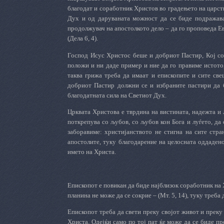
благодат и соработник Христов во градењето на царс
Дух и од даруваната можност да се биде подражав
продолжувач на апостолкото дело – да го проповеда Ев
(Дела 6, 4).
Господ Исус Христос беше и добриот Пастир, Кој со
положи и ни даде пример и ние да го правиме истото, 
таква грижа треба да имаат и епископите и сите св
добриот Пастир должни се и избраните пастири да б
благодатната сила на Светиот Дух.
Црквата Христова е тврдина на вистината, надежта и
поткрепува со љубов, со љубов кон Бога и луѓето, да 
заборавиме: христијанството не стигна на сите стран
апостолите, туку благодарение на целосната оддаден
името на Христа.
Епископот е повикан да биде најблизок соработник на 
планина не може да се сокрие – (Мт. 5, 14), туку треба
Епископот треба да свети преку својот живот и преку
Христа. Одејќи само по тој пат ќе може да се биде пр