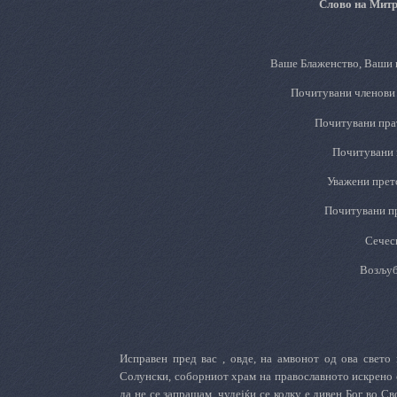
Слово на Митр
Ваше Блаженство, Ваши 
Почитувани членови 
Почитувани прат
Почитувани 
Уважени прет
Почитувани пр
Сечес
Возљуб
Исправен пред вас , овде, на амвонот од ова свето
Солунски, соборниот храм на православното искрено с
да не се запрашам, чудејќи се колку е дивен Бог во Св