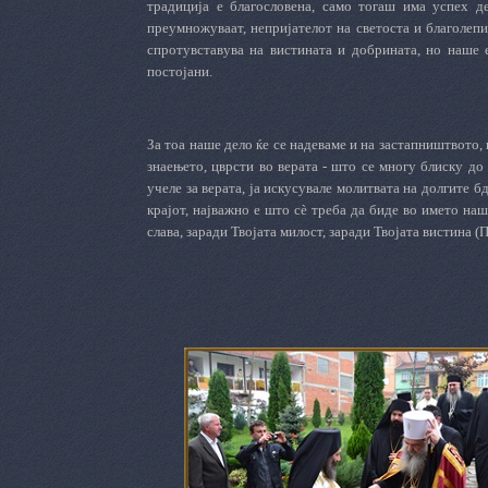
традиција е благословена, само тогаш има успех д
преумножуваат, непријателот на светоста и благолепиет
спротувставува на вистината и добрината, но наше 
постојани.
За тоа наше дело ќе се надеваме и на застапништвото,
знаењето, цврсти во верата - што се многу блиску до 
учеле за верата, ја искусувале молитвата на долгите б
крајот, најважно е што сè треба да биде во името на
слава, заради Твојата милост, заради Твојата вистина (П