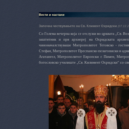
Вести и настани
Започна чествувањето на Св. Климент Охридски
(07.12.
Со Голема вечерна која се отслужи во црквата „Св. В
заштитник и прв архиереј на Охридската архиеп
чиноначалствуваше Митрополитот Тетовско - гостива
Стефан, Митрополитот Преспанско-пелагониски и адми
Агатангел, Митрополитот Европски г. Пимен, Митроп
богословско училиште „Св. Килимент Охридски“ со све