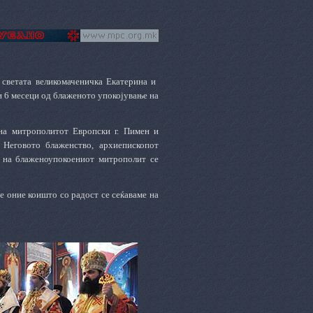
 светата великомаченичка Екатерина и
и 6 месеци од блаженото упокојување на
 на митрополитот Европски г. Пимен и
 Неговото блаженство, архиепископот
т на блаженоупокоениот митрополит се
 оние коишто со радост се сеќаваме на