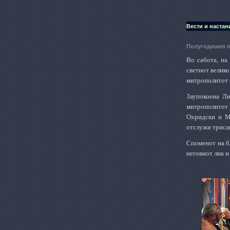
Вести и настан
Полугодишен п
Во сабота, на
светиот велико
митрополитот г
Заупокоена Ли
митрополитот 
Охридски и Ма
отслужи трисаг
Споменот на б
неговиот лик и