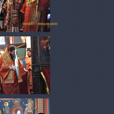
English
мапа на сајтот