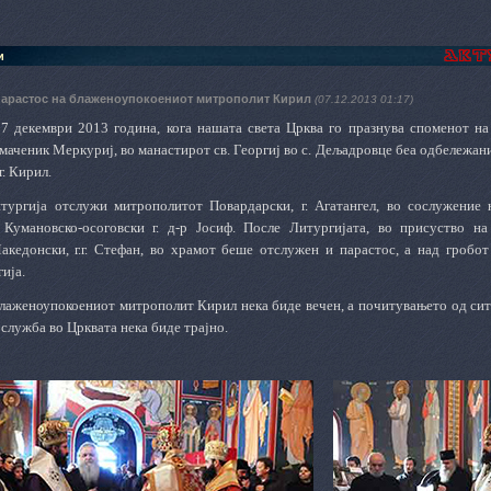
и
арастос на блаженоупокоениот митрополит Кирил
(07.12.2013 01:17)
 7 декември 2013 година, кога нашата света Црква го празнува споменот на
маченик Меркуриј, во манастирот св. Георгиј во с. Дељадровце беа одбележан
. Кирил.
тургија отслужи митрополитот Повардарски, г. Агатангел, во сослужение
Кумановско-осоговски г. д-р Јосиф. После Литургијата, во присуство на
кедонски, г.г. Стефан, во храмот беше отслужен и парастос, а над гробо
ија.
лаженоупокоениот митрополит Кирил нека биде вечен, а почитувањето од сите
 служба во Црквата нека биде трајно.