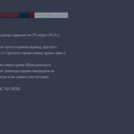
дница одржана на 29 април 2014 г.,
во претстојниов период, при што
со Српската православна црква, како и
вославна црква (Македонската
ите заинтересирани кандидати за
нтри и во самите институции.
АС НА МПЦ