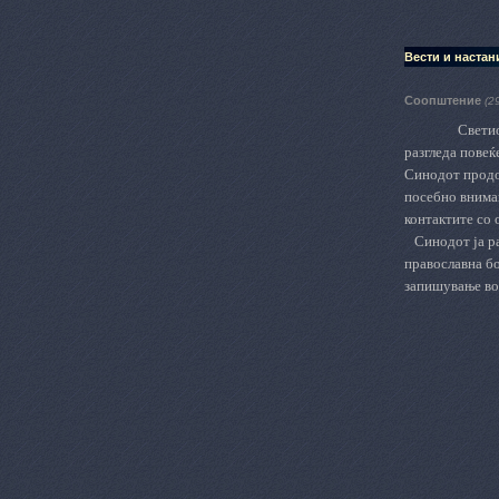
Вести и настан
Соопштение
(2
Светио
разгледа повеќ
Синодот продо
посебно вниман
контактите со 
Синодот ја р
православна бо
запишување во 