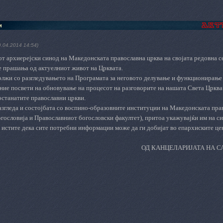
и
9.04.2014 14:54)
т архиерејски синод на Македонската православна црква на својата редовна се
е прашања од актуелниот живот на Црквата.
лжи со разгледувањето на Програмата за неговото делување и функционирање 
ие посвети на обновување на процесот на разговорите на нашата Света Црква 
останатите православни цркви.
азгледа и состојбата со воспино-образовните институции на Македонската пра
гословија и Православниот богословски факултет), притоа укажувајќи им на с
истите дека сите потребни информации може да ги добијат во епархиските це
ОД КАНЦЕЛАРИЈАТА НА С