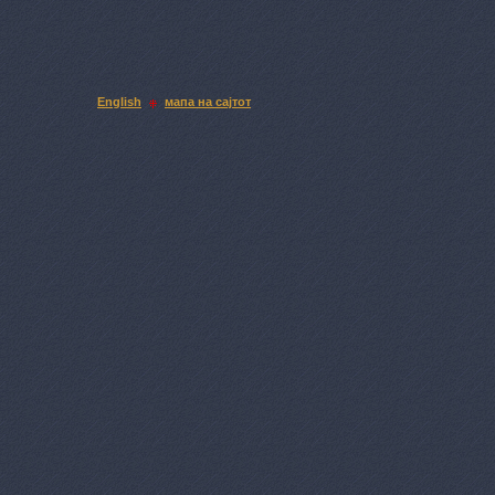
English
мапа на сајтот