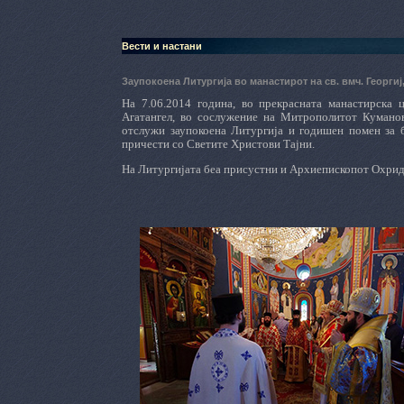
Вести и настани
Заупокоена Литургија во манастирот на св. вмч. Георги
На 7.06.2014 година, во прекрасната манастирска 
Агатангел, во сослужение на Митрополитот Кумановс
отслужи заупокоена Литургија и годишен помен за 
причести со Светите Христови Тајни.
На Литургијата беа присустни и Архиепископот Охридс