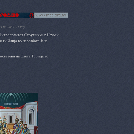
09.06.2014 21:23)
Митрополитот Струмички г. Наум и
ети Илија во населбата Јане
посветена на Света Троица во