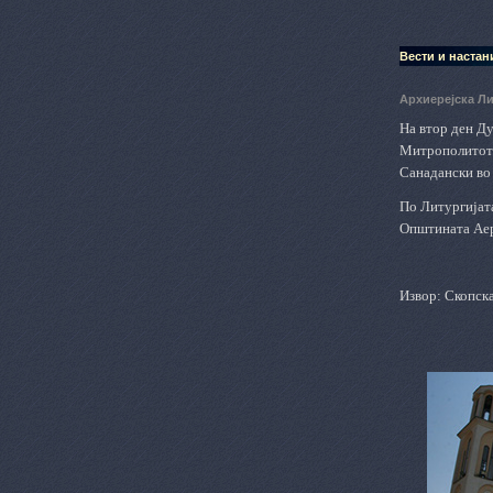
Вести и настан
Архиерејска Л
На втор ден Д
Митрополитот Т
Санадански во 
По Литургијата
Општината Аер
Извор: Скопск