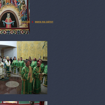
English
мапа на сајтот