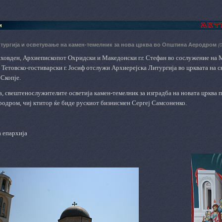
и
итургија и oсветување на камен-темелник за нова црква во Општина Аеродром
(
уховден, Архиепископот Oхридски и Mакедонски г.г. Стефан во сослужение на 
етовско-гостиварски г. Јосиф отслужи Архиерејска Литургија во црквата на св
Скопје.
, свештенослужителите осветиja камен-темелник за изградба на новата црква 
одром, чиј ктитор ќе биде рускиот бизнисмен Сергеј Самсоненко.
а епархија