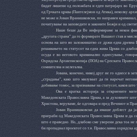
бидат лишени од положбата и еден патријарх во Ерус
од Грчката црква (Пантелејмон од Атика), неколку арх
не може и Јован Вранишковски, по направен криминал,
почитување на заповедите и законите Божји и од светит
Наше беше да Ве информираме за некои факт
„другата страна” да го формирате Вашиот став и мисле
основа на што во заложништво се држи една древна П
решавањето на статусот на една жива Црква со длабо
осуда е во неговото криминално однесување, говори
Охридска Архиепископија (ПОА) на Српската Правосл
сомнителна и нелегална.
Јована, конечно, никој друг не го однесе в за
„страдања”, како што милуваат да ги наречат негов
добивање томос, за признавање на статусот, каков што
Ова е кратка историја за откриените мате
Македонската Православна Црква, а за духовните штет
Христова, веруваме, ќе одговара и пред Вечниот и Пра
Јован Вранишковски да имаше доблест да ја
приграби од Македонската Православна Црква и да се 
што е праведно. Но, длабоко сме уверени дека тоа не 
би пропаднал проектот со т.н. Православна охридска а