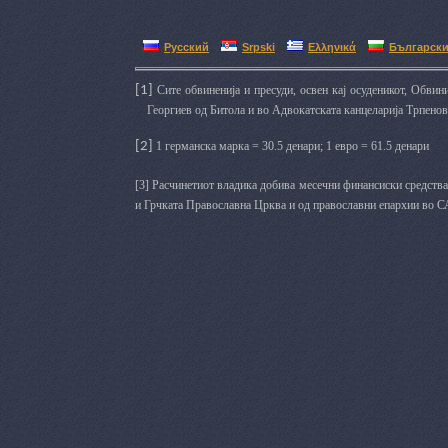
Русский
Srpski
Ελληνικά
Българск
[1]
Сите обвиненија и пресуди, освен кај осуденикот, Обвин
Георгиев од Битола и во Адвокатската канцеларија Трпенов
[2]
1 германска марка = 30.5 денари; 1 евро = 61.5 денари
[3]
Расчинетиот владика добива месечни финансиски средства
и Грчката Православна Црква и од православни епархии во С