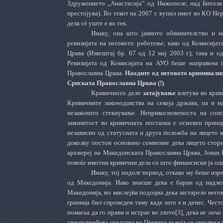
Здружението „Анастасија” од Нижополе, над Битола 
престојува). Во текот на 2007 г. купил имот во КО Не
дела сѐ уште е во тек.
Инаку, она што јавното обвинителство и н
ревизијата на неговото работење, како од Комисија
Црква (Извештај бр. 67 од 12 мај 2003 г.), така и 
Ревизијата од Комисијата на АУО беше направена 
Православна Црква.
Наодите од неговото криминално
Српската Православна Црква (!)
.
Кривичното дело
затајување
влегува во крив
Кривичните законодавства на секоја држава, па и 
незаконито стекнување. Неприкосновеноста на соп
законитост во кривичната постапка е основен принц
независно од статусната и друга положба на лицето 
доколку постои основано сомнение дека лицето стори
архиереј на Македонската Православна Црква, Јован 
повеќе имотни кривични дела со што финансиски ја о
Инаку, тој подолг период, откако му беше изре
од Македонија. Иако знаеше дека е баран од надле
Македонија, но мислејќи подоцна дека застарело него
граница бил спроведен таму каде што е и денес. Често 
помагаа да го прави и истрае во злото[3], дека
не личи
злоупотребува средства на Црквата за која се заколнал 