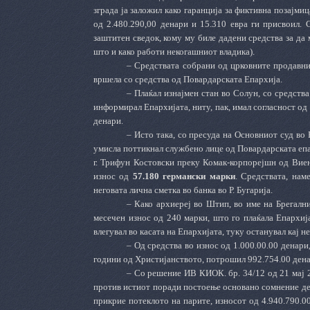
зграда ја заложил како гаранција за фиктивна позајми
од 2.480.290,00 денари и 15.310 евра ги присвоил. С
заштитен сведок, кому му биле дадени средства за да 
што и како работи некогашниот владика).
–
Средствата собрани од црковните продавници
вршела со средства од Повардарската Епархија.
–
Плаќал изнајмен стан во Солун, со средства 
информирал Епархијата, ниту, пак, имал согласност од
денари.
–
Исто така, со пресуда на Основниот суд во 
умисла поттикнал службено лице од Повардарската епа
г. Трифун Костовски преку Комак-корпорејшн од Ви
износ од
57.180 германски марки
. Средствата, нам
неговата лична сметка во банка во Р. Бугарија.
–
Како архиереј во Штип, во име на Брегални
месечен износ од 240 марки, што го плаќала Епархија
влегувал во касата на Епархијата, туку останувал кај не
–
Од средства во износ од 1.000.00.00 денари
години од Христијанството, потрошил 992.754.00 дена
–
Со решение ИВ КИОК. бр. 34/12 од 21 мај 20
против истиот поради постоење основано сомнение д
прикрие потеклото на парите, износот од 4.940.790.00