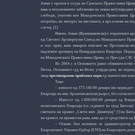
Јован е прогон и осуда на Српската Православна Црква
како и неоснованите забелешки на некои меѓународни п
слободи, упатени кон Македонската Православна Црк
потребно, во интерес на вистината, а врз основа на по
случај. [1]
Имено, Јован (Вранишковски) е поранешен арх
од Светиот Архиерејски Синод на Македонската Прав
и тоа: прво, како викарен епископ на Преспанско-пе
надлежен архиереј на Повардарската Епархија. Порад
на Македонската Православна Црква, со Пресуда САС бр
Во 2004 г. и Основното јавно обвинителство
Потоа, Основниот суд во Велес утврди дека
во период
лица
противправно прибавил пари
од значителни изно
Така:
– износот од 375.540.00 денари (во периодот о
Епархија на име Архиепископски разрез, без согласност
– Износот од 1.000.000.00 денари од Влада
пелагониската Епархија (со седиште во град Битола) 
сметката на храмот „Свети вмч. Димитриј” (!) во Бит
на храмот, ги примил на рака, како да се средствата од 
– Откако бил назначен за администратор н
Епархискиот Управен Одбор (ЕУО) на Епархијата доне