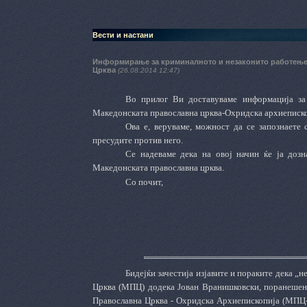
Вести и настани
Информирање за криминалното и незаконито работење 
Црква
(26.08.2014 12:47)
Во прилог Ви доставуваме информација за
Македонската православна црква-Охридска архиеписк
Ова е, веруваме, можност да се запознаете
пресудите против него.
Се надеваме дека на овој начин ќе ја дозн
Македонската православна црква.
Со почит,
Бидејќи зачестија изјавите и пораките дека 
Црква (МПЦ) додека Јован Вранишковски, поранешен
Православна Црква - Охридска Архиепископија (МПЦ-О