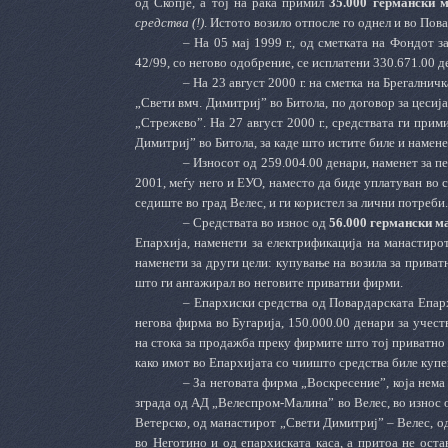
од Скопје, а тој на рака примил
35.000 германски 
средства
(!)
. Истото возило отпосле го однел и во Пова
–
На 05 мај 1999 г., од сметката на Фондот з
42/99, со негово одобрение, се исплатени 330.671.00 
–
На 23 август 2000 г. на сметка на Брегалнич
„Свети вмч. Димитриј” во Битола, по договор за цеси
„Стрежево”. На 27 август 2000 г., средствата ги прим
Димитриј” во Битола, за каде што истите биле и намене
–
Износот од 259.004.00 денари, наменет за пе
2001, меѓу него и ЕУО, наместо да биде уплатуван во 
седиште во град Велес, и ги користел за лични потреби.
–
Средствата во износ од
56.000 германски м
Епархија, наменети за електрифи­кација на манастиро
наменети за други цели: купување на возила за прива
што ги ангажирал во неговите приватни фирми.
–
Епархиски средства од Повардарската Епархи
негова фирма во Бугарија, 150.000.00 денари за учес
на стока за продажба преку фирмите што тој приватно 
како имот во Епархијата со чиишто средства биле купе
–
За неговата фирма „Воскресение”, која нема
зграда од АД „Велеспром-Малина” во Велес, во износ
Ветерско, од манастирот „Свети Димитриј”
–
Велес, о
во Неготино и од епархиската каса, а притоа не оста