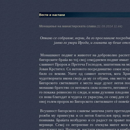
Вести и настани
Монашење на манастирската слава
(11.09.2014 11:44)
Откако се собравме, верни, да го прославиме посред
јавно го укори Ирода, и главата му беше отсе
Монашкиот подвиг и животот на доброволно распетие 
бигорските браќа во тој свој секојдневен подвиг имаат
славниот Пророк и Претеча Господов, заштитник на мо
Јован Крстител. Со неговото посредништво секое искуш
било со векови. Уште од самиот почеток, кога Хри
чудотворната икона своја да му се објави, ова место за
Бигорското светилиште е место каде духот негов по
монашко братство со неговата сила осенето, неговиот
го покажа ревносно го следи, и нови духовни плодови р
со нова благодат и чудеса се украсува, со секој ден 
овој голем пророк во Бигорското светилиште сѐ повеќе
Всушност бигорското славење започна уште претходно
рожби му принесува и со негов благослов пред нозе
поинаква. Браќата возбудено и со радост ги прават п
верници. Секој со нетрпение го очекува мигот кога
ангелскиот ред. Најпосле, настапи квечерината и камб