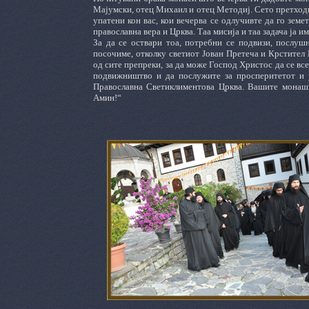
Мајумски, отец Михаил и отец Методиј. Сето претходн
упатени кон вас, кои вечерва се одлучивте да го зем
православна вера и Црква. Таа мисија и таа задача ја и
За да се оствари тоа, потребни се подвизи, послуш
посочиме, отколку светиот Јован Претеча и Крстител 
од сите препреки, за да може Господ Христос да се вс
подвижништво и да послужите за просперитетот и у
Православна Светиклиментова Црква. Вашите монашки
Амин!“