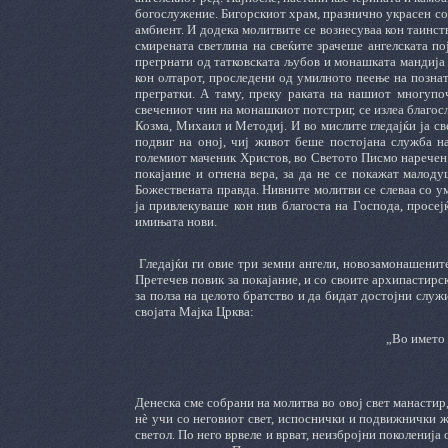
богослужение. Бигорскиот храм, празнично украсен со 
амбиент. И додека молитвите се вознесуваа кон таинст
смирената светлина на свеќите зрачеше ангелската по
прегрнати од татковската љубов и монашката мандија
кон олтарот, проследени од умилното пеење на познат
прегратки. А таму, преку раката на нашиот многупоч
свечениот чин на монашкиот потстриг, се излеа благосл
Козма, Михаил и Методиј. И во мислите гледајќи ја св
подвиг на оној, чиј живот беше постојана служба н
големиот маченик Христов, во Светото Писмо наречен а
покајание и огнена вера, за да не се покажат малоду
Божествената правда. Нивните молитви се слеваа со у
ја привлекуваше кон нив благоста на Господа, просеј
имињата нови.
Гледајќи ги овие три земни ангели, новозамонашени
Претечев повик за покајание, и со своите архипастирс
за полза на целото братство и да бидат достојни служ
својата Мајка Црква:
„Во името 
Денеска сме собрани на молитва во овој свет манастир, 
нè учи со неговиот свет, испоснички и подвижнички жи
светол. По него врвеле и врват, неизбројни поколенија