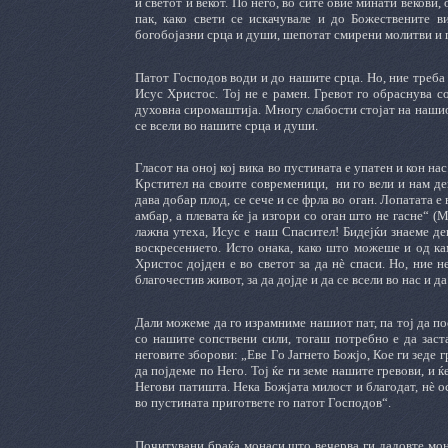
и светот и векот. По него, во сите овие минати векови
пак, како свети се искачувале и до Божествените в
богобојазни срца и души, шепотат смирени молитви и
Патот Господов води и до нашите срца. Но, ние треба
Исус Христос. Тој не е рамен. Гревот го обраснува с
духовна сиромаштија. Многу слабости стојат на нашиот 
се всели во нашите срца и души.
Гласот на оној кој вика во пустината е упатен и кон н
Крстител на своите современици, ни го вели и нам де
дава добар плод, се сече и се фрла во оган. Лопатата 
амбар, а плевата ќе ја изгори со оган што не гасне“ (
лажна утеха, Исус е наш Спасител! Бидејќи знаеме де
воскресението. Исто онака, како што можеше и од к
Христос дојден е во светот за да нè спаси. Но, ние 
благочестив живот, за да дојде и да се всели во нас и да
Дали можеме да го израмниме нашиот пат, па тој да по
со нашите сопствени сили, тогаш потребно е да заст
неговите зборови: „Еве Го Јагнето Божјо, Кое ги зеде г
да појдеме по Него. Тој ќе ги земе нашите гревови, и
Негови патишта. Нека Божјата милост и благодат, нè ос
во пустината пригответе го патот Господов“.
Почитувани браќа монаси што вечерва ги дадовте мона