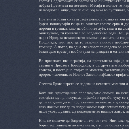
светот. Подготовката се состоела во очистувањето на н
избрал Претечата на ветениот Месија и истиот го нар
незаодното Сонце, глас на оној кој вика во пустината, з
Претечата Јован со сета своја ревност повикува кон п
Јудеи, повикувајќи ги да ги очистат своите срца и д
пороци и грешки, како на обичните луѓе, така и на сил
очистување, ги крштевал во Јорданските води. Тој, ј
царот Ирод, за незаконското земање на жената на својо
Иродијада, или, пак, да го замолчи силниот изобличу
темница. А потоа, на една свеченост приредена во чест
Јован цело време ја изобличува неправдата и маченичк
Во црковната иконографија, на претставата која ја 
страна е Пресвета Богородица, а од другата е изобра
славата, и постојано стојат на молитва, застапувајќи 
пророк – маченик во Новиот Завет, и најблизок пријат
Светата Црква цврсто се надева на неговите молитви и 
Кога ние христијаните прославуваме спомен на некој
светијата му принесуваме пофалба и прозба, туку се 
да се обидеме да го подражаваме во неговите доброде
како можеме ние да го подражаваме најголемиот меѓу 
наше усовршување. Да погледнеме во нашиот живот, па 
Ние, не можеме да бидеме ангели во тело. Ние, како л
борел тој, живеејќи во пустината, а тој се борел со