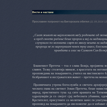
Вести и настани
Прославен патронот на Бигорската обител
(11.09.2014 12
„Сиот живот на најголемиот меѓу родените од жена п
и пред своето раѓање беше пророк и кој ги надминув
случувало по неговата смрт во многу нешта ги над
пророци не го нарекуваат човек туку ангел, блеска
правдата и глас на Самиот Син Божји
Блажениот Претеча – тоа е слава Божја, пројавена в
славен. Толку столетија минале, а красотата на негов
проповедник на покајанието, учител на вистинското б
безбрачниот и нестјажателен живот – претеча на монаш
Празничната утрена богослужба и светата архијереј
чесната глава на светиот Јован Претеча, беше навист
народ, пристигнато тука од сите краишта на Таткови
одразувајќи ја со својот сјај небесната убавина, од
Крстителот, присутните со молитвен занес ги упатува
проповед на покајанието да им помогне да се избават 