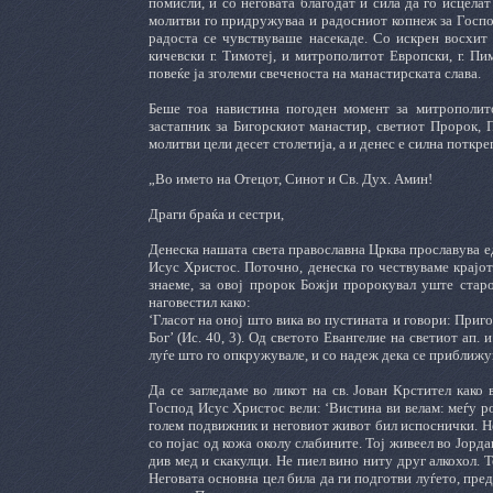
помисли, и со неговата благодат и сила да го исцела
молитви го придружуваа и радосниот копнеж за Господ
радоста се чувствуваше насекаде. Со искрен восхит
кичевски г. Тимотеј, и митрополитот Европски, г. П
повеќе ја зголеми свеченоста на манастирската слава.
Беше тоа навистина погоден момент за митрополито
застапник за Бигорскиот манастир, светиот Пророк, 
молитви цели десет столетија, а и денес е силна потк
„Во името на Отецот, Синот и Св. Дух. Амин!
Драги браќа и сестри,
Денеска нашата света православна Црква прославува е
Исус Христос. Поточно, денеска го чествуваме крајот
знаеме, за овој пророк Божји пророкувал уште старо
наговестил како:
‘Гласот на оној што вика во пустината и говори: Приг
Бог’ (Ис. 40, 3). Од светото Евангелие на светиот ап.
луѓе што го опкружувале, и со надеж дека се приближув
Да се загледаме во ликот на св. Јован Крстител како
Господ Исус Христос вели: ‘Вистина ви велам: меѓу род
голем подвижник и неговиот живот бил испоснички. Не
со појас од кожа околу слабините. Тој живеел во Јорда
див мед и скакулци. Не пиел вино ниту друг алкохол. Т
Неговата основна цел била да ги подготви луѓето, пре