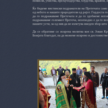
помисли, убиства, прељубодејства, блудства, кражби, л
Ќе бидеме вистински подражатели на Претечата само 
од небото и нашите прародители од рајот. Гордоста го 
да го подражаваме Претечата и да го здобиеме негов
подражаваме големиот Претеча, неопходно е да го воз
нашите усти, за од нив да не излегува ниеден збор што 
Да се обратиме со искрена молитва кон св. Јован Кр
Божјата благодат, па да можеме искрено и достоинствен