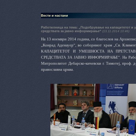
Вести и настани
Работилница на тема: „Подобрување на капацитетот и у
средствата за јавно информирање“
(13.11.2014 10:46)
На 13 ноември 2014 година, со благослов на Архиепис
„Конрад Аденауер“, во соборниот храм „Св. Клим
КАПАЦИТЕТОТ И УМЕШНОСТА НА ПРЕТСТАВ
СРЕДСТВАТА ЗА ЈАВНО ИНФОРМИРAЊЕ“. На Работилни
Митрополитот Дебарско-кичевски г. Тимотеј, проф. 
православна црква.