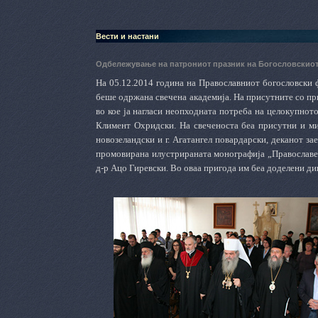
Вести и настани
Одбележување на патрониот празник на Богословскиот
На 05.12.2014 година на Православниот богословски 
беше одржана свечена академија. На присутните со пр
во кое ја нагласи неопходната потреба на целокупнот
Климент Охридски. На свеченоста беа присутни и ми
новозеландски и г. Агатангел повардарски, деканот за
промовирана илустрираната монографија „Православен 
д-р Ацо Гиревски. Во оваа пригода им беа доделени д