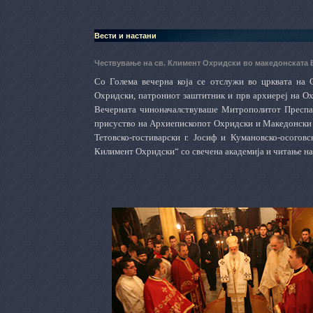
Вести и настани
Чествување на св. Климент Охридски во македонската
Со Голема вечерна која се отслужи во црквата на 
Охридски, патрониот заштитник и прв архиереј на О
Вечерната чиноначалствуваше Митрополитот Преспанс
присуство на Архиепископот Охридски и Македонски г.
Тетовско-гостиварски г. Јосиф и Кумановско-осогов
Килимент Охридски“ со свечена академија и читање на