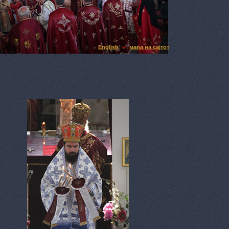
English
мапа на сајтот