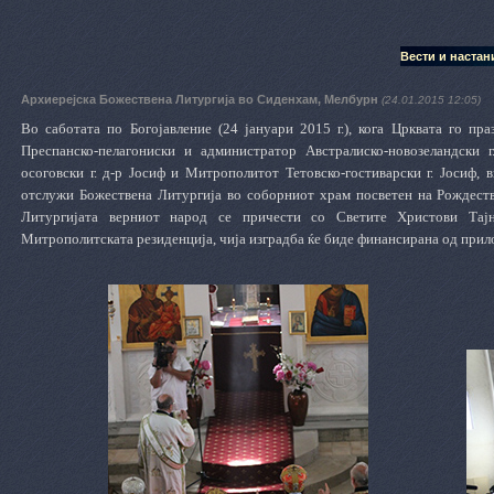
Вести и настан
Архиерејска Божествена Литургија во Сиденхам, Мелбурн
(24.01.2015 12:05)
Во саботата по Богојавление (24 јануари 2015 г.), кога Црквата го пр
Преспанско-пелагониски и администратор Австралиско-новозеландски
осоговски г. д-р Јосиф
и
Митрополитот Тетовско-гостиварски г. Јосиф,
отслужи Божествена Литургија во соборниот храм посветен на Рождест
Литургијата верниот народ се причести со Светите Христови Тајн
Митрополитската резиденција, чија изградба ќе биде финансирана од прил