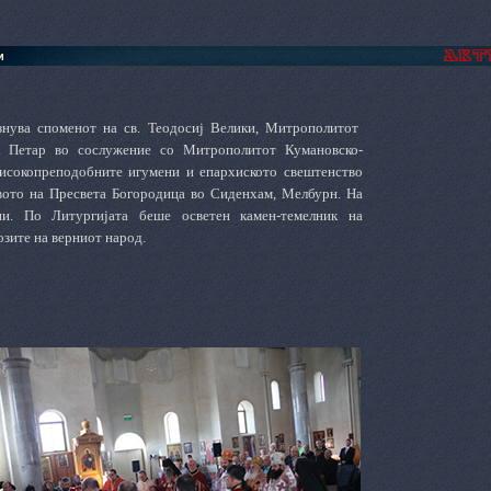
и
азнува споменот на св. Теодосиј Велики, Митрополитот
 г. Петар во сослужение со Митрополитот Кумановско-
 високопреподобните игумени и епархиското свештенство
вото на Пресвета Богородица во Сиденхам, Мелбурн. На
и. По Литургијата беше осветен камен-темелник на
озите на верниот народ.