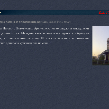
и
ше помош за поплавените региони
(10.02.2015 10:56)
на Неговото Блаженство, Архиепископот охридски и македонски
, од името на Македонската православна црква - Охридска
а, во поплавените региони, Штипско-кочанскиот и Битолско-
беше донирана хуманитарна помош.