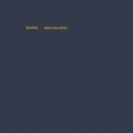
English
мапа на сајтот