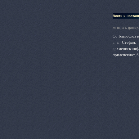
Вести и настан
МПЦ-ОА донира
Со благослов 
г. г. Стефан
архиепископиј
прилепскиот, 