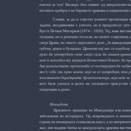
платил за тоа! Наскоро бил симнат од митрополитск
неговата храброст во барањето црковна и национална 
Секако, за да се спречат разните пропаганди 
задачи, неодминлива е улогата, но и придонесот што 
Крсте Петков Мисирков (1874 – 1926). Тој, како висти
тогашни, но и денешни теолози, на своите современи,
своја Црква, во своето најпознато дело „За македонцк
србска, грцка и бугарцка. Црквата кај нас си изгубил
прао да употребат сите своји сили да лишат цркват
шчо ѝ запоедал неј нејнијот Божествен Осноач: да пр
Ако религиозните пропаганди се постарајат да побр
мег’у себе, то прво нешчо, које ке се потребат, тоа
возстаноит Охридцката Архиепископија, која шчо ке
што била улогата и целта на тогашното присуство н
тенденции и денес.
Возљубени,
Црковното прашање во Македонија или покон
забележани во историјата. Од неправедната и некан
страна на иноверната османлиска власт, а по интригит
жал, ние водиме битка за македонската црковна висти