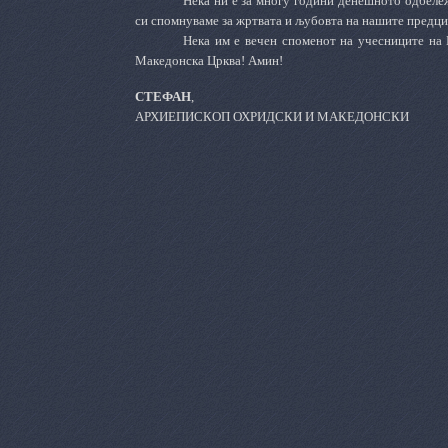
Нека ни е за многу години денешното одбележ
си спомнуваме за жртвата и љубовта на нашите предци
Нека им е вечен споменот на учесниците на
Македонска Црква! Амин!
СТЕФАН
,
АРХИЕПИСКОП ОХРИДСКИ И МАКЕДОНСКИ