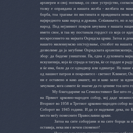
архиереи и свој поглавар, со свое устројство, согла
толку е оправдана и нашата желба - желбата на мак
борба, тоа трагање по вистината и правдината нема и
највредното како народ и држава. Сеќавањето, но и љ
народ. Под нејзиниот покров зачувана е нашата наци
името свое, и таа му постанала гордост со која се и
воскресението на мајката Охридска црква. Затоа и дене
нашето милениумско опстојување, столбот на нашата 
дозволиме да ја загубиме Охридската архиепископија,
збор: да бидеме уништени. Па, една е духовната мајка
искушенија, која ќе страда и тагува, ќе се гордее и ра
и ќе има, било да се однадвор или одвнатре. Но наше
од нашиот патрон и покровител - светиот Климент, Ох
ни е оставено и како аманет, но и како залог за идн
зачуваме, кога самите ќе знаеме да го цениме тоа што г
Му благодариме на Семилости
в
иот Бог што го
на Првиот црковно-народен собор, кој даде можнос
Вториот во 1958 и Третиот
црковно-народен собор во
Соборот во 1945 година.
И да се надеваме дека, по Б
место меѓу помесните Православни цркви.
Затоа на сите соборјани и на сите борци за 
оставија, нека им е вечен споменот!