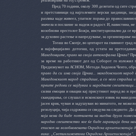
реализирање на тој стремеж.
Пред 70 години, околу 300 делегати од сите стр
и претставници од најголемите верски заедници, зае
разлика каде живеел, упатиле порака до православниот
значела и послание за надеж и радост. И, навистина, н
возобнови престолот Божји, институционално да се вр
за духовно растење и напредување, за организирање н
Тогаш во Скопје, во центарот на главниот град 
и најофицијално дотогаш, од устата на претседава
Македонците, право на своја автокефална Црква
? Пр
за време на работниот дел од Соборот го изложил 
Предизиумот на АСНОМ, Методи Андонов Ченто, обраќа
право да си има своја Црква... македонскиот народ
Македонскиот народ страдаше, а со него страдаа и 
првите редови се најдуваа и народните свештеници..
силни емоции и овации кај присутниот народ во и пре
скандирања, се слушал и исконскиот извик на македон
јасен крик, чуван и задушуван во минатото, не можело
резолуција, чија содржина се сведува на следното:
Да 
која нема да биде потчинета на ниедна друга помесн
народно свештенство кое ќе биде гаранција дека на
епископ на возобновената Охридска архиепископија 
вика: „Светиклиментова Охридска Архиепископија“.