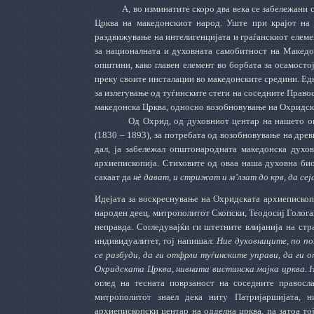
А, во изминатите скоро два века се забележани
Црква на македонскиот народ. Уште при крајот н
раздвижување на интелигенцијата и граѓанскиот елеме
за националната и духовната самобитност на Македо
општини, како главен елемент во борбата за осамост
преку своите инсталации во македонските средини. Ед
за излегување од туѓинските стеги на соседните Правос
македонска Црква, односно возобновување на Охридска
Од Охрид, од духовниот центар на нашето оп
(1830 – 1893), за потребата од возобновување на дре
дал, ја забележал општонародната македонска духов
архиепископија. Стиховите од оваа наша духовна био
сакаат да
нѐ дават, и стрижат и м’лзат до крв, да сеј
Идејата за воскреснување на Охридската архиепископи
народен деец, митрополитот Скопски, Теодосиј Гологан
неправда. Согледувајќи ги штетните влијанија на ст
индивидуалитет, тој напишал:
Ние духовниците, по по
се разбуди, да ги отфрли туѓинските управи, да ги 
Охридската Црква, нивната вистинска мајка црква. Н
оглед на тесната поврзаност на соседните правосл
митрополитот знаел дека ниту Патријаршијата, н
архиепископски центар на одделна црква, па затоа тој