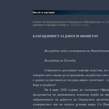
Вести и настани
Слово на Архиепископот Охридски и Македонски г.г. С
црковно-народен собор
(07.03.2015 21:35)
БЛАГОДАРНОСТ ЗА ДАРОТ И АМАНЕТОТ
Возљубени чеда и почитувачи на Македонскат
Возљубени во Господа,
Севкупното досегашно човечко искуство, но и
чекорите што сакаме да ги преземеме, на работите што с
е далеку од вистината и тоа дека каков е почетокот - т
биде и градбата!
На 4 март 1
945
година, во тогашниот Офице
продолжеток на двевековната исконска борба на мак
забранувањето на дејноста на Охридската архиепис
осквернетиот лик на својата духовна мајка. Со Пр