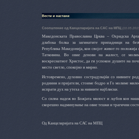
Вести и настани
Соопштение од Канцеларијата на САС на МПЦ
(10.05.201
Македонската Православна Црква – Охридска Арх
длабока болка за загинатите припадници на без
Република Македонија, кои својот живот го положија
Татковина. Во овие денови на жалост, се моли
воскреснатиот Христос, да ги успокои душите на поч
место светло, спокојно и мирно.
Истовремено, духовно сострадувајќи со нивните роди
роднини и пријатели, стоиме бодро и Го молиме мило
испрати дух на утеха за нивните најблиски.
Со силна надеж во Божјата милост и љубов кон наши
скорешно надминување на овие тешки и трагични состој
Од Канцеларијата на САС на МПЦ