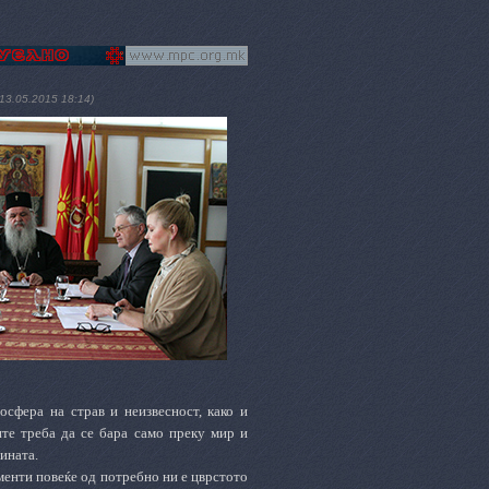
(13.05.2015 18:14)
осфера на страв и неизвесност, како и
те треба да се бара само преку мир и
ината.
оменти повеќе од потребно ни е цврстото