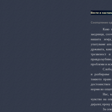
Вести и настан
Соопштение од
Како 
заедници, соо
нашата земја
упатуваме апе
државата, как
трезвеност и
правдољубив
проблеми и ис
Слобо
и разбирање 
таквото право
достоинствен 
норми во општ
Нас, 
чувство на оп
дијалог, преку
За сек