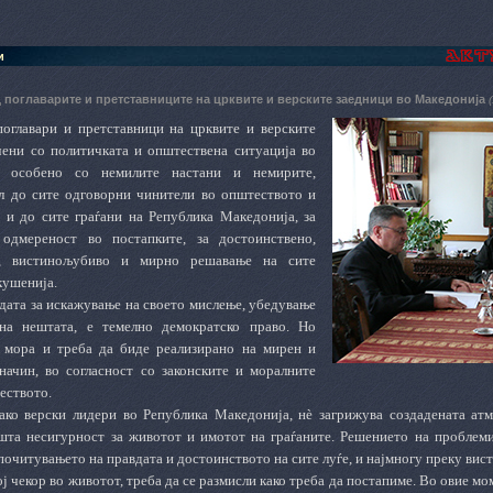
и
 поглаварите и претставниците на црквите и верските заедници во Македонија
поглавари и претставници на црквите и верските
чени со политичката и општествена ситуација во
, особено со немилите настани и немирите,
л до сите одговорни чинители во општеството и
о и до сите граѓани на Република Македонија, за
 одмереност во постапките, за достоинствено,
о, вистинољубиво и мирно решавање на сите
кушенија.
дата за искажување на своето мислење, убедување
на нештата, е темелно демократско право. Но
 мора и треба да биде реализирано на мирен и
начин, во согласност со законските и моралните
еството.
како верски лидери во Република Македонија, нѐ загрижува создадената атм
шта несигурност за животот и имотот на граѓаните. Решението на проблеми
 почитувањето на правдата и достоинството на сите луѓе, и најмногу преку вист
ој чекор во животот, треба да се размисли како треба да постапиме. Во овие м