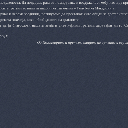
 поделеноста. Да подадеме рака за помирување и воздржаност меѓу нас и да п
 сите граѓани во нашата заедничка Татковина – Република Македонија.
ркви и верски заедници, повикуваме да престанат сите обиди за дестабилиза
рската кохезија, како и безбедноста на граѓаните.
 да ја благослови нашата земја и сите нејзини граѓани, дарувајќи ни го Св
 2015
Од Поглаварите и
претставниците на црквите и
верс