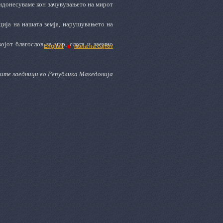
ридонесуваме кон зачувувањето на мирот
ција на нашата земја, нарушувањето на
ојот благослов за мир, слога и заемно
English
мапа на сајтот
ките заедници во Република Македонија