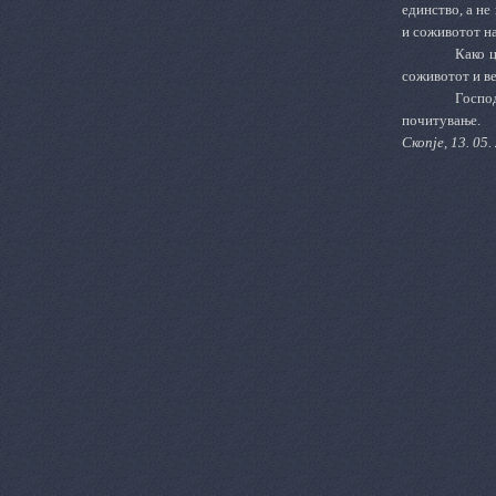
единство, а не
и соживотот на
Како ц
соживотот и ве
Господ
почитување.
Скопје, 13. 05.