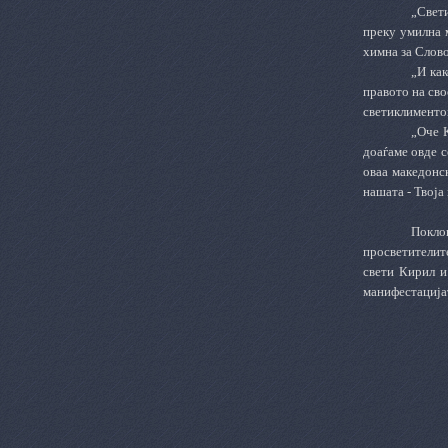
„Свет
преку умилна 
химна за Словот
„И ка
правото на сво
светиклиментов
„Оче К
доаѓаме овде с
оваа македонс
нашата - Твоја
Покло
просветителит
свети Кирил и
манифестацијат