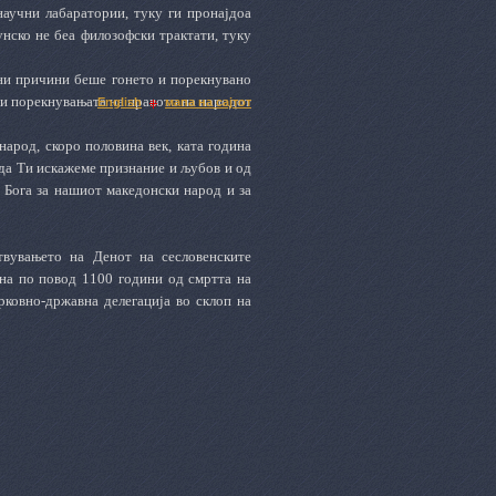
научни лабаратории, туку ги пронајдоа
унско не беа филозофски трактати, туку
вни причини беше гонето и порекнувано
а и порекнувањата на правото на народот
English
мапа на сајтот
арод, скоро половина век, ката година
 да Ти искажеме признание и љубов и од
 Бога за нашиот македонски народ и за
твувањето на Денот на сесловенските
ина по повод 1100 години од смртта на
рковно-државна делегација во склоп на