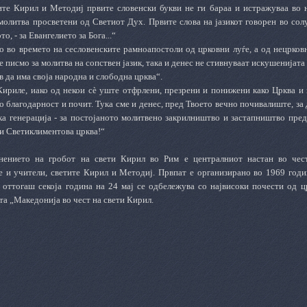
ите Кирил и Методиј првите словенски букви не ги бараа и истражуваа во 
молитва просветени од Светиот Дух. Првите слова на јазикот говорен во сол
о, - за Евангелието за Бога...“
ко во времето на сесловенските рамноапостоли од црковни луѓе, а од нецрко
е писмо за молитва на сопствен јазик, така и денес не стивнуваат искушенијат
 да има своја народна и слободна црква“.
ириле, иако од некои сè уште отфрлени, презрени и понижени како Црква и н
о благодарност и почит. Тука сме и денес, пред Твоето вечно почивалиште, за
ка генерација - за постојаното молитвено закрилништво и застапништво пред
 и Светиклиментова црква!“
нението на гробот на свети Кирил во Рим е централниот настан во чес
е и учители, светите Кирил и Методиј. Првпат е организирано во 1969 год
 оттогаш секоја година на 24 мај се одбележува со највисоки почести од ц
а „Македонија во чест на свети Кирил.