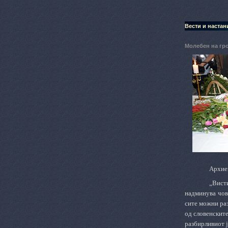
Вести и настан
Молебен на гр
Архиеп
„Висти
надминува чов
сите можни раз
од словенските
разбирливиот ј