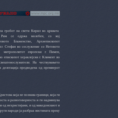
на гробот на свети Кирил во црквата
 Рим се одржа молебен, со кој
говото Блаженство, Архиепископот
.г. Стефан во сослужение со Неговото
 митрополитот европски г. Пимен,
о епископот хераклејски г. Климент во
свештенослужители. На чествувањето
а делегација предводена од премиерот
истова која не познава граници, која ги
оста и разноговорноста и ги надминува
и од нехристијани, и од македонскиот и
руги народи ја разбраа вистината преку