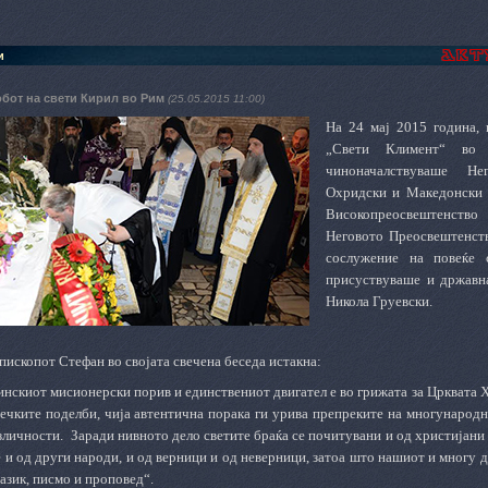
и
обот на свети Кирил во Рим
(25.05.2015 11:00)
На 24 мај 2015 година, 
„Свети Климент“ во
чиноначалствуваше Не
Охридски и Македонски г
Високопреосвештенство
Неговото Преосвештенств
сослужение на повеќе 
присуствуваше и државн
Никола Груевски.
ископот Стефан во својата свечена беседа истакна:
нскиот мисионерски порив и единствениот двигател е во грижата за Црквата Хр
ечките поделби, чија автентична порака ги урива препреките на многународн
личности. Заради нивното дело светите браќа се почитувани и од христијани 
 и од други народи, и од верници и од неверници, затоа што нашиот и многу д
азик, писмо и проповед“.