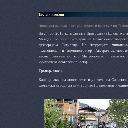
Вести и настани
Прослава на празникот „Св. Кирил и Методиј“ во Тетов
На 24. 05. 2015, кога Светата Православна Црква го с
Методиј, во соборниот храм на Тетовско-гостиварскат
архиерејска Литургија.
На литургијата чинонача
пелагониски и администратор Австралиско-новоз
високопреосвештенство, Митрополитот тетовско-г
кумановско-осоговски г. Јосиф.
Тропар, глас 4.
Како еднакви на апостолите, и учители на Словенск
словенски народи да ги утврди во Православие и едино