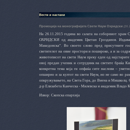
Вести и настани
Промоција на монографијата Свети Наум Охридски
(26.
На 26.11.2015 година во салата на соборниот храм
ОХРИДСКИ од академик Цветан Грозданов. Издав
Македонска“. Во своето слово пред присутните гос
светителот на овие простори и пошироко, а и за содр
животописот на свети Наум преку еден од најстарите 
овој предан ученик и сотрудник на светите браќа К
конкретна тема која ги опфаќа сите наслови – уметн
опширно и за култот на свети Наум, но не само во ра
опкружувањето, на Света Гора, до Виена и Мишколц. С
д-р Елизабета Канческа - Милевска и академик Владо 
Извор: Скопска епархија