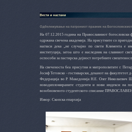
Вести и настани
Одбележување на патрониот празник на Богословскиот
На 07.12.2015 година на Православниот богословски ф
одржана свечена академија. На присутните со пригодно
нагласи дека „не случајно по свети Климента е им
институција, затоа што е наследник на славниот свет
оспособи за пастирска дејност потребните свештеносл
На свеченоста беа присутни и митрополитите г. Петар
Јосиф Тетовско - гостиварски, деканот на факултетот 
Федерација во Р. Македонија Н.Е. Олег Николаевич Ш
новодипломираните студенти и нови индекси на по
возобновеното студентското списание ПРАВОСЛАВ
Извор: Скопска епархија