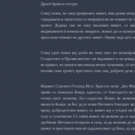
Драги браќа и сестри,
Секој човек, во овој привремен живот, има разни непри
страдањата и жалостите се непријатели на човекот во т
гревот. Додека сме во овој овоземен живот, со ми
медикаменти и помош на лекарите, можат да се излекува
преселува човекот во другиот живот. Онаму каде што не
Секој еден човек кој доаѓа во овој свет, по незапир
Создателот и Промислителот на видливиот и на невидли
во идниот, во нашата вистинска вечна татковина, сè што
носиме само гревот, престапот, или, пак, добрите дела, 
Нашиот Спасител Господ Исус Христос вели: „Без Мене
прави со помошта Божја, односно, со благодатта на
тогаш уште помалку, без содејство Божјо, ќе можеме
милоста Божја, за Бог да ја излие Неговата благодат 
преку добродетелен живот, со живот кој е угоден на 
туку и суштински. Со таков живот, ќе можеме да се над
здобиеме Неговата поткрепа и сила, за да можеме да 
гревот и престапите кои нè оддалечуваат од Бога, од п