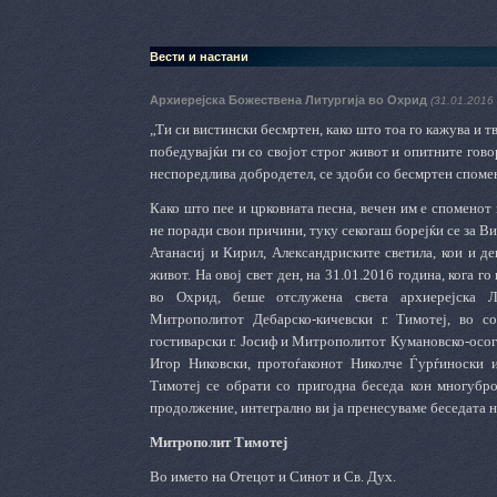
Вести и настани
Архиерејска Божествена Литургија во Охрид
(31.01.2016 
„Ти си вистински бесмртен, како што тоа го кажува и тв
победувајќи ги со својот строг живот и опитните говор
неспоредлива добродетел, се здоби со бесмртен спомен
Како што пее и црковната песна, вечен им е споменот 
не поради свои причини, туку секогаш борејќи се за Ви
Атанасиј и Кирил, Александриските светила, кои и де
живот. На овој свет ден, на 31.01.2016 година, кога г
во Охрид, беше отслужена света архиерејска Ли
Митрополитот Дебарско-кичевски г. Тимотеј, во 
гостиварски г. Јосиф и Митрополитот Кумановско-осог
Игор Никовски, протоѓаконот Николче Ѓурѓиноски 
Тимотеј се обрати со пригодна беседа кон многубро
продолжение, интегрално ви ја пренесуваме беседата 
Митрополит Тимотеј
Во името на Отецот и Синот и Св. Дух.