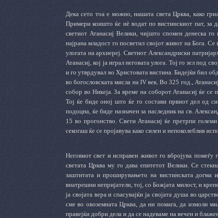
Дека сето тоа е можно, нашата света Црква, како гри
Примери коишто ќе нè водат по вистинскиот пат, за 
светиот Атанасиј Велики, чијшто спомен денеска го
најрана младост го посветил својот живот на Бога. Се 
улогата на архиереј. Светиот Александриски патријарх
Атанасиј, кој ја играл неговата улога. Тој го зел под с
и го утврдувал во Христовата вистина. Бидејќи бил об
во богословската мисла на IV век. Во 325 год., Атанас
собор во Никеја. За време на соборот Атанасиј ќе се 
Тој ќе биде оној што ќе го состави првиот дел од си
подоцна, ќе биде назначен за наследник на св. Алекса
15 во прогонство. Свети Атанасиј ќе претрпи големи
секогаш ќе се пројавува како силен и непоколеблив исп
Неговиот свет и исправен живот го вбројува помеѓу 
светата Црква му го дава епитетот Велики. Се стекна
заштитата и проширувањето на вистинската догма и
внатрешни непријатели, тој, со Божјата милост, и крепе
ја својата вера и спасувајќи ја својата душа во царст
сме во овоземната Црква, да ни помага, да измоли ми
правејќи добри дела и да се надеваме на вечен и блажен