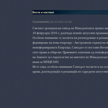
Вести и настани
Соопштение
(18.02.2016 15:34)
Светиот архиерејски синод на Македонската православ
18 февруари 2016 г., разгледа повеќе актуелни прашањ
Особено внимание се посвети на разгледување и решава
формирање на нова епархија - Австралиско-сиднејска м
новоформираната Епархија, Синодот го постави Негов
сите права и обврски. Црковните општини од новоформ
на Законот за старателство на имотите во Македонскат
важи за МПЦЕАНЗ.
Исто така, особено внимание Синодот посвети и на со
црква, разгледувајќи и решавајќи по одредени актуел