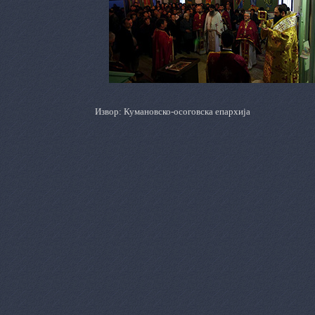
Извор: Кумановско-осоговска епархија