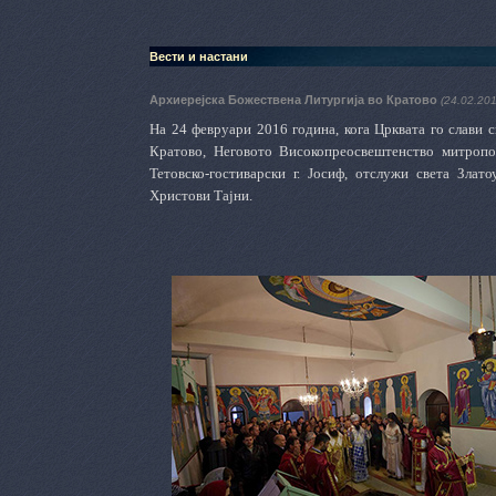
Вести и настани
Архиерејска Божествена Литургија во Кратово
(24.02.201
На 24 февруари 2016 година, кога Црквата го слави 
Кратово, Неговото Високопреосвештенство митропол
Тетовско-гостиварски г. Јосиф, отслужи света Злат
Христови Тајни.