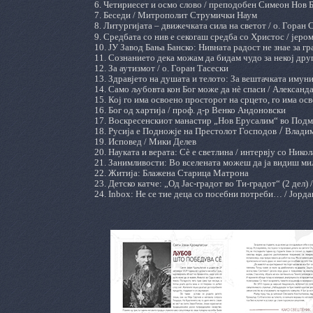
6. Четириесет и осмо
слово / преподобен Симеон Нов 
7
. Беседи / Митрополит Струмички Наум
8. Литургијата – движечката сила на светот / о. Горан 
9
. Средбата со нив е секогаш средба со Христос / јеро
10.
ЈУ Завод Бања Банско:
Нивната радост не знае за г
11. Сознанието дека можам да бидам чудо за некој друг.
12
. За аутизмот / о. Горан Тасески
13
. Здравјето на душата и телото: За вештачката имуни
14.
Само љубовта кон Бог може да нѐ спаси /
Александ
15. Кој го има освоено просторот на срцето, го има осв
16
. Бог од хартија / проф. д-р Венко Андоновски
17
.
Воскресенскиот манастир „Нов Ерусалим“ во Подм
/
18.
Русија е Подножје на Престолот Господов
Влади
19
. Исповед / Мики Делев
20
. Науката и верата: Сѐ е светлина / интервју со Никол
21.
Занимливости:
Во вселената можеш да ја видиш ми
22
. Житија: Блажена Старица Матрона
23
. Детско катче: „Од Јас-градот во Ти-градот“ (2 дел
24
.
Inbox
:
Не се тие деца со посебни потреби…
/
Јорда