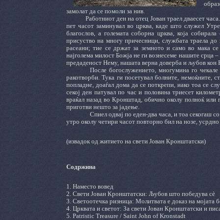
образ
замолат да се помоли за нив.
Работниот ден на отец Јован траел дваесет часа
пет часот заминувал во црква, каде што служел Утре
благослов, а големата соборна црква, која собирала
присуство на многу причесници, службата траела до 
расеани; тие се држат за земното и само во мака се
најголема милост Божја не ги вознесеме нашите срца – 
предаденост Нему, нашата верна доверба и љубов кон 
После богослужението, многумина го чекале 
ракотворби. Тука ги посетувал болните, немоќните, с
попладне, доаѓал дома да се поткрепи, иако тоа се сл
секој ден патувал по час и половина триесет киломе
враќал назад во Кронштад, обично околу полноќ или 
приготви нешто за јадење.
Спиел одвај по еден-два часа, и тоа секогаш с
утро околу четири часот повторно бил на нозе, усрдн
(извадок од житието на свети Јован Кронштатски)
Содржина
1. Наместо вовед
2. Свети Јован Кронштатски
:
Љубов што победува сѐ
3
. Светоотечка ризница: Молитвата е доказ на мојата 
4
.
Црквата и светот:
За свети Јован Кронштатски и пис
5. Patristic Treasure
/
Saint John of Kronstadt