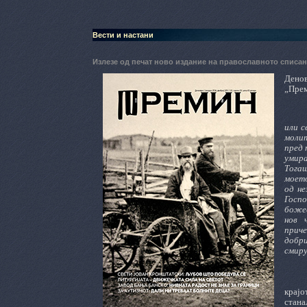
Вести и настани
Излезе од печат ново издание на православното спис
Денов
„Прем
или с
молит
пред 
умира
Тогаш
моето
од не
Госп
божес
нов 
приче
добр
смиру
крајо
стана