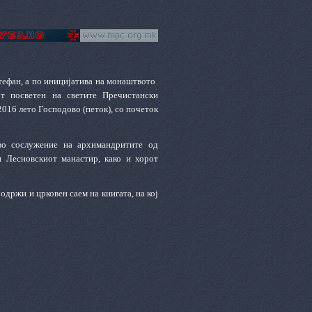
тефан, а по иницијатива на монаштвото
т посветен на светите Пречистански
016 лето Господово (петок), со почеток
 во сослужение на архимандритите од
и Лесновскиот манастир, како и хорот
 одржи и црковен саем на книгата, на кој