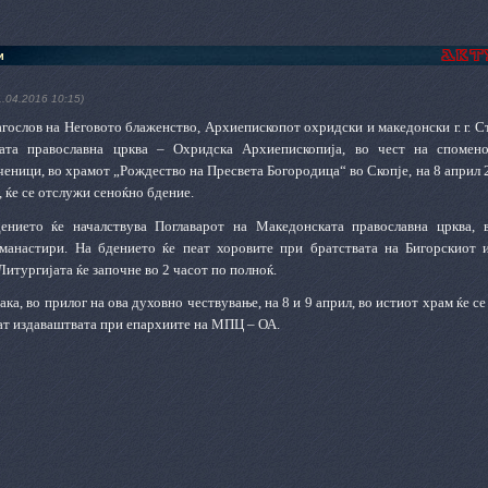
и
1.04.2016 10:15)
гослов на Неговото блаженство, Архиепископот охридски и македонски г. г. С
ата православна црква – Охридска Архиепископија, во чест на спомено
ници, во храмот „Рождество на Пресвета Богородица“ во Скопје, на 8 април 2
т, ќе се отслужи сеноќно бдение.
ението ќе началствува Поглаварот на Македонската православна црква,
манастири. На бдението ќе пеат хоровите при братствата на Бигорскиот 
итургијата ќе започне во 2 часот по полноќ.
ака, во прилог на ова духовно чествување, на 8 и 9 април, во истиот храм ќе се
мат издаваштвата при епархиите на МПЦ – ОА.