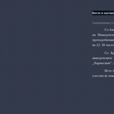
Вести и настан
Соопштение
(0
Со бла
на Македонск
преподобномаче
во 22. 30 часо
Со Бд
македонските 
„Хармосини“. Л
Исто т
учество ќе зе