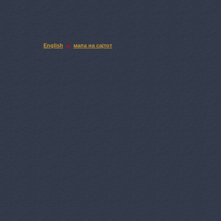
English
мапа на сајтот