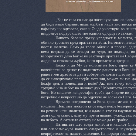
„Бог не сака со нас да постапува како со наемн
да биде наше барање, наша желба и наша вистинска пот
најмногу ни одговара, сака и Он да учествува во нашат
им донесе подарок што тие одамна од срце го сакале.
Нашето барање преку усрдност и молитва, п
обично тропање пред вратата на Бога. Неговите патишт
пост и молитва. Само да тропа обично и просто, една
нема веднаш да се отвори по чудо, но подоцна, во 
веројатноста дека Бог ќе ни ја отвори вратата на Своја
жеден за татковска љубов, ќе го привлече и прегрне.
Колку и да
Му се молиме на Бога, зарем ќе
повеќепати во денот ги подигнеме рацете кон Бога, ќе
рацете кон дрвото за да ги собере плодовите што му ја
да се наведнуваме правејќи метании, можат ли тие да
Божји ден, а понекогаш и ноќе? Ако ние толку многу
трудиме и за лебот на нашиот дух? Молитвата претста
Бога. Во мислите непрестајно треба да бидеме во врс
потребно е непрестајно да одржуваме врска со Него. Бе
Времето потрошено за Бога, грешиме ако го с
мислиме. Некојпат можеби ќе се најде некој безверник
на речиси исти молитви, кои одамна сме ги научиле н
доаѓа од лукавиот, кому му пречи нашиот успех, зашто 
на небото. А сатаната оттаму не може да го грабне.
Патиштата што водат кон Бога и нашиот Спаси
или оневозможува нашето сладострастие и неумерени
непријателот на нашето спасение. Па поради тоа, моли