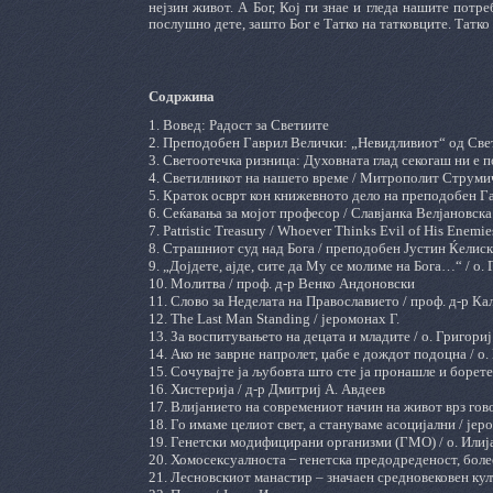
нејзин живот. А Бог, Кој ги знае и гледа нашите потр
послушно дете, зашто Бог е Татко на татковците. Татко 
Содржина
1. Вовед: Радост за Светиите
2. Преподобен Гаврил Велички: „Невидливиот“ од Све
3. Светоотечка ризница: Духовната глад секогаш ни е
4. Светилникот на нашето време / Митрополит Струми
5. Краток осврт кон книжевното дело на преподобен Г
6. Сеќавања за мојот професор / Славјанка Велјановска
7. Patristic Treasury / Whoever Thinks Evil of His Enem
8. Страшниот суд над Бога / преподобен Јустин Ќелис
9. „Дојдете, ајде, сите да Му се молиме на Бога…“ / о.
10. Молитвa / проф. д-р Венко Андоновски
11. Слово за Неделата на Православието / проф. д-р Ка
12. The Last Man Standing / јеромонах Г.
13. За воспитувањето на децата и младите / о. Григори
14. Ако не заврне напролет, џабе е дождот подоцна / 
15. Сочувајте ја љубовта што сте ја пронашле и борете
16. Хистерија / д-р Дмитриј А. Авдеев
17. Влијанието на современиот начин на живот врз гов
18. Го имаме целиот свет, а стануваме асоцијални / је
19. Генетски модифицирани организми (ГМО) / о. Или
20. Хомосексуалноста
генетска предодреденост, боле
21. Лесновскиот манастир – значаен средновековен ку