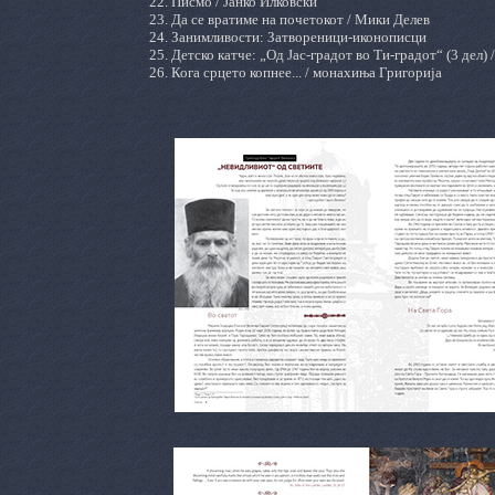
22. Писмо / Јанко Илковски
23. Да се вратиме на почетокот / Мики Делев
24. Занимливости: Затвореници-иконописци
25. Детско катче: „Од Јас-градот во Ти-градот“ (3 дел
26. Кога срцето копнее... / монахиња Григорија