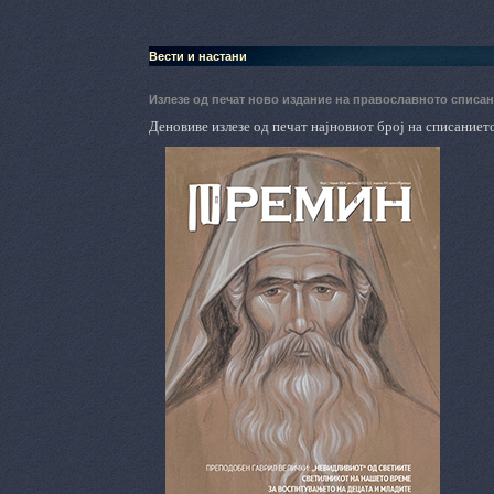
Вести и настани
Излезе од печат ново издание на православното спис
Деновиве излезе од печат најновиот број на списание