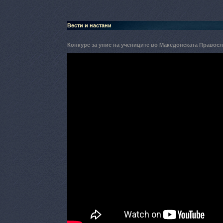
Вести и настани
Конкурс за упис на учениците во Македонската Правос