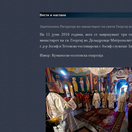
Вести и настани
Заупокоена Литургија во манастирот на свети Георгиј
На 11 јуни 2016 година, кога се навршуваат три г
манастирот на св. Георгиј во Дељадровце Митрополит
г. д-р Јосиф и Тетовско-гостиварски г. Јосиф служеше З
Извор: Куманоско-осоговска епархија