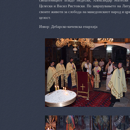
свештениците Владо Недески, Александар Матески
Целески и Васил Ристовски. По завршувањето на Литур
своите животи за слобода на македонскиот народ и цр
целост.
Извор: Дебарско-кичевска епархија