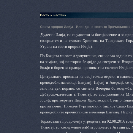
Вести и настани
Свети пророк Илија - Илинден и светите Пречистанск
„Чудесен Илија, ти се удостои за богојавление и за пр
созерцател и на славата Христова на Таворската Гора
Утрена на свети пророк Илија).
По Божјата милост и допуштение, еве и оваа година го 
на земјата, кој повторно ќе дојде да сведочи за Вто
Божји и борец за правда, празникот на светиот Илија с
Централната прослава на овој голем верски и национ
преподобномаченици Евнувиј, Пајсиј и Аверкиј, се 
започна ден порано, со свечена Вечерна богослужба
Дебарско-кичевски г. Тимотеј, во сослужение на Мит
Јосиф, протоереите Никола Христоски и Стевчо Тоше
протоѓаконот Николче Ѓурѓиноски и ѓаконот Сашо Целе
преподобните пречистански маченици Евнувиј, Пајсиј 
Торжествата продолжија утредента, на 02.08.2016 год
Тимотеј, во сослужение наМитрополитот Агатангел, 