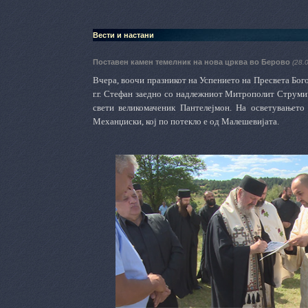
Вести и настани
Поставен камен темелник на новa црква во Берово
(28.
Вчера, воочи празникот на Успението на Пресвета Бо
г.г. Стефан заедно со надлежниот Митрополит Струми
свети великомаченик Пантелејмон. На осветувањето 
Механџиски, кој по потекло е од Малешевијата.