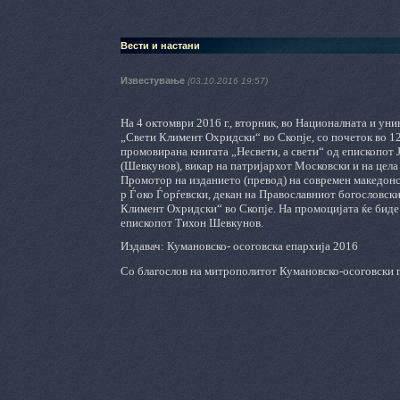
Вести и настани
Известување
(03.10.2016 19:57)
На 4 октомври 2016 г., вторник, во Националната и ун
„Свети Климент Охридски“ во Скопје, со почеток во 12
промовирана книгата „Несвети, а свети“ од епископот Ј
(Шевкунов), викар на патријархот Московски и на цела Р
Промотор на изданието (превод) на современ македонск
р Ѓоко Ѓорѓевски, декан на Православниот богословск
Климент Охридски“ во Скопје. На промоцијата ќе биде
епископот Тихон Шевкунов.
Издавач: Кумановско- осоговска епархија 2016
Со благослов на митрополитот Кумановско-осоговски