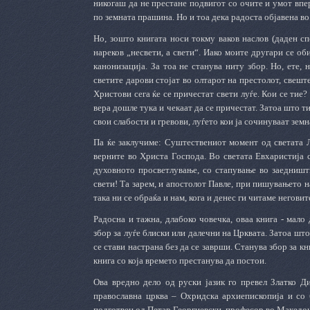
никогаш да не престане подвигот со очите и умот впе
по земната прашина. Но и тоа дека радоста објавена во
Но, зошто книгата носи токму ваков наслов (даден сп
нареков „несвети, а свети“. Иако моите другари се об
канонизација. За тоа не станува ниту збор. Но, ете, 
светите дарови стојат во олтарот на престолот, свеште
Христови сега ќе се причестат свети луѓе. Кои се тие?
вера дошле тука и чекаат да се причестат. Затоа што ти
свои слабости и гревови, луѓето кои ја сочинуваат земна
Па ќе заклучиме: Суштествениот момент од светата Л
верните во Христа Господа. Во светата Евхаристија с
духовното просветлување, со стапување во заедништ
свети! Та зарем, и апостолот Павле, при пишувањето н
така ни се обраќа и нам, кога и денес ги читаме неговит
Радосна и тажна, длабоко човечка, оваа книга - мало
збор за луѓе блиски или далечни на Црквата. Затоа шт
се стави настрана без да се заврши. Станува збор за кн
книга со која времето престанува да постои.
Ова вредно дело од руски јазик го превел Златко Д
православна црква – Охридска архиепископија и со 
подготвен од Петар Георгиевски, професор во Македон