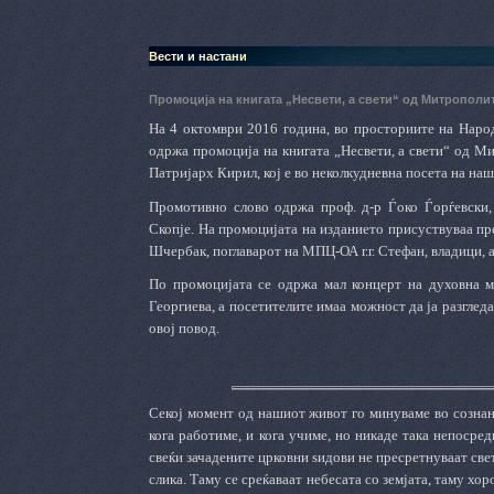
Вести и настани
Промоција на книгата „Несвети, а свети“ од Митрополи
На 4 октомври 2016 година, во просториите на Наро
одржа промоција на книгата „Несвети, а свети“ од Ми
Патријарх Кирил, кој е во неколкудневна посета на наш
Промотивно слово одржа проф. д-р Ѓоко Ѓорѓевски,
Скопје. На промоцијата на изданието присуствуваа пр
Шчербак, поглаварот на МПЦ-ОА г.г. Стефан, владици, 
По промоцијата се одржа мал концерт на духовна м
Георгиева, а посетителите имаа можност да ја разглед
овој повод.
Секој момент од нашиот живот го минуваме во сознани
кога работиме, и кога учиме, но никаде така непосред
свеќи зачадените црковни ѕидови не пресретнуваат свет
слика. Таму се среќаваат небесата со земјата, таму х