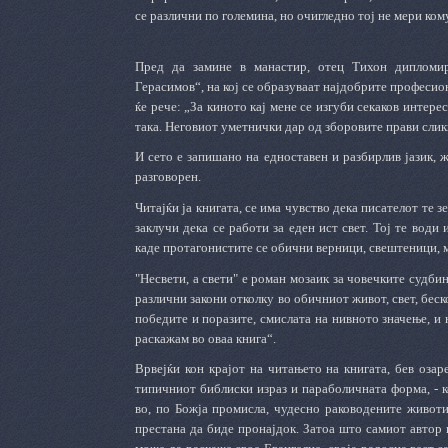
се различни по големина, но очигледно тој не мери ком
Пред да замине в манастир, отец Тихон дипломир
Герасимов“, на кој се образуваат најдобрите професио
ќе рече: „За киното кај мене се изгуби секаков интере
така. Неговиот уметнички дар од зборовите прави сли
И сето е запишано на едноставен и разбирлив јазик, 
разговорен.
Читајќи ја книгата, се има чувство дека писателот те зе
заклучи дека се работи за еден ист свет. Тој те вод
каде протагонистите се обични верници, свештеници, м
"Несвети, а свети" е роман мозаик за човечките судбин
различни закони отколку во обичниот живот, свет, беск
победите и поразите, смислата на нивното значење, и 
раскажам во оваа книга“.
Врвејќи кон крајот на читањето на книгата, бев озар
типичниот библиски израз и параболичната форма, - к
во, по Божја промисла, чудесно раководените животи
престана да биде пронајдок. Затоа што самиот автор 