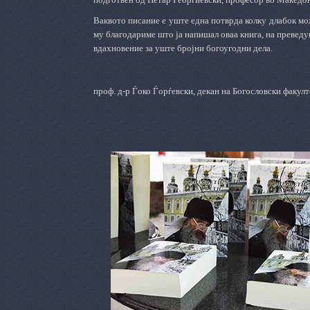
Ваквото писание е уште една потврда колку длабок мо
му благодариме што ја напишал оваа книга, на преведув
вдахновение за уште бројни богоугодни дела.
проф. д-р Ѓоко Ѓорѓевски, декан на Богословски факулт