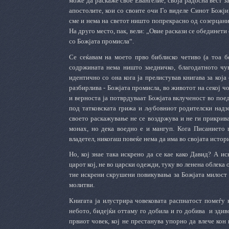
може да раскаже свое Евангелие, своја радосна вест за
апостолите, кои со своите очи Го виделе Синот Божји,
сме и нема на светот ништо попрекрасно од созерцани
На друго место, пак, вели: „Овие раскази се обединети
со Божјата промисла“.
Се сеќавам на моето прво библиско четиво (а тоа бе
содржината нема ништо заедничко, благодатното чув
идентично со она кога ја прелистував книгава за која
разбирлива - Божјата промисла, во животот на секој чо
и верноста ја потврдуваат Божјата вклученост во пое
под татковската грижа и љубовниот родителски надзо
своето раскажување не се воздржува и не ги прикрива
монах, но дека воедно е и мангуп. Кога Писанието г
владетел, никогаш повеќе нема да има во својата истори
Но, кој знае така искрено да се кае како Давид? А ис
царот кој, не во царски одежди, туку во ленена облека 
тие искрени скрушени повикувања за Божјата милост 
молитви.
Книгата ја илустрира човековата распнатост помеѓу н
небото, бидејќи оттаму го добила и го добива и здиво
првиот човек, кој не престанува упорно да влече кон