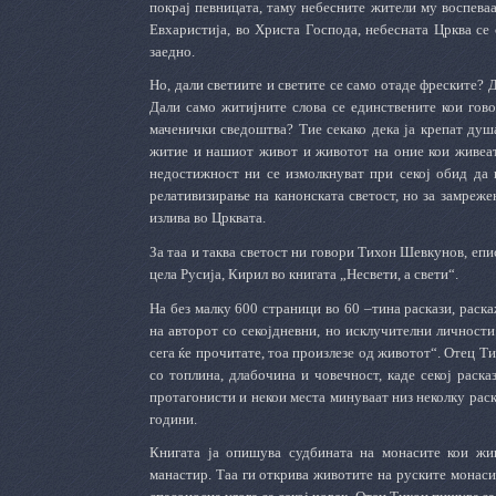
покрај певницата, таму небесните жители му воспеваа
Евхаристија, во Христа Господа, небесната Црква се 
заедно.
Но, дали светиите и светите се само отаде фреските? 
Дали само житијните слова се единствените кои гово
маченички сведоштва? Тие секако дека ја крепат душа
житие и нашиот живот и животот на оние кои живеат 
недостижност ни се измолкнуват при секој обид да 
релативизирање на канонската светост, но за замреже
излива во Црквата.
За таа и таква светост ни говори Тихон Шевкунов, еп
цела Русија, Кирил во книгата „Несвети, а свети“.
На без малку 600 страници во 60 –тина раскази, раск
на авторот со секојдневни, но исклучителни личности
сега ќе прочитате, тоа произлезе од животот“. Отец Т
со топлина, длабочина и човечност, каде секој раска
протагонисти и некои места минуваат низ неколку раска
години.
Книгата ја опишува судбината на монасите кои жи
манастир. Таа ги открива животите на руските монаси 