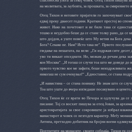
спасоносна улога за секој човек. Отец Тихон пишува за
на молитвата, за љубовта, за прошката, за смирението 
Отец Тихон и неговите пријатели го започнуваат сво
едвај преку дваесет години. Краткиот престој во спом
живот. Иако на почетокот и не било така се едноста
тешко и неудобно беше да се стане толку рано, да се м
што дојдов, а уште повеќе што Му ветив на Бога дека 
Бога? Секако не. Нам? Исто така не“. Првото послушан
гледање на нешатата, па вели: „Ги издржав сите десет
уво ти викаат опседнати. Но, можам да речам дека за
кон Москва“. „И тогаш се случи тоа што ме доведе до в
првото чувство кое ме зафати, беше неиздржливата жел
никогаш не сум очекувал!“ „Едноставно, се стана подру
„И навистина – се стана поинаку. Не знам што се случи
Тоа што уште до вчера изгледаше посакувано и ценето, с
Отец Тихон ќе се врати во Печора и одлучува да се 
писание. Тој со восхит пишува за отец Јован, за архим
аристократијата за свое сокровиште ја избрал влажна
манастирот и човек со незгоден карактер. Меѓу монаш
Антипа, претходно добитник на бројни воени одликув
Портретите на монасите, своите собраќа, Тихон ги соз