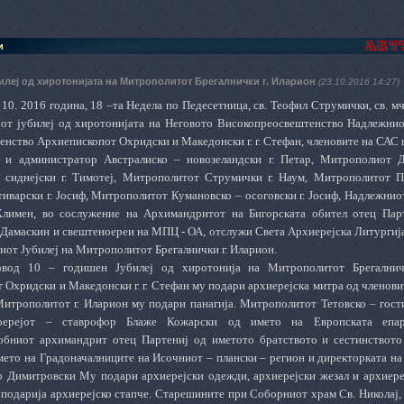
и
илеј од хиротонијата на Митрополитот Брегалнички г. Иларион
(23.10.2016 14:27)
 10. 2016 година, 18 –та Недела по Педесетница, св. Теофил Струмички, св. м
от јубилеј од хиротонијата на Неговото Високопреосвештенство Надлежнио
енство Архиепископот Охридски и Македонски г. г. Стефан, членовите на СА
и и администратор Австралиско – новозеландски г. Петар, Митрополиот 
 сиднејски г. Тимотеј, Митрополитот Струмички г. Наум, Митрополитот П
стиварски г. Јосиф, Митрополитот Кумановско – осоговски г. Јосиф, Надлежни
 Климен, во сослужение на Архимандритот на Бигорската обител отец Пар
 Дамаскин и свештеноереи на МПЦ - ОА, отслужи Света Архиерејска Литургија
иот Јубилеј на Митрополитот Брегалнички г. Иларион.
вод 10 – годишен Јубилеј од хиротонија на Митрополитот Брегалничк
 Охридски и Македонски г. г. Стефан му подари архиерејска митра од члено
 Митрополитот г. Иларион му подари панагија. Митрополитот Тетовско – гост
тоерејот – ставрофор Блаже Кожарски од името на Европската епа
обниот архимандрит отец Партениј од иметото братството и сестинствот
името на Градоначалниците на Исочниот – плански – регион и директорката н
ко Димитровски Му подари архиерејски одежди, архиерејски жезал и архиере
подарија архиерејско стапче. Старешините при Соборниот храм Св. Николај,