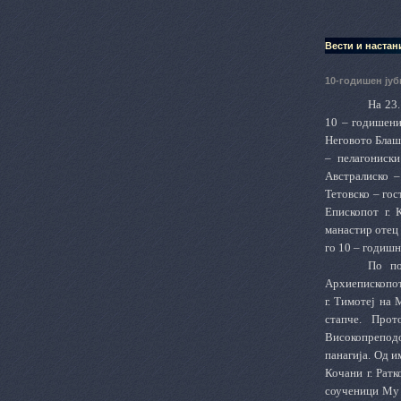
Вести и настан
10-годишен јуб
На 23.
10 – годишени
Неговото Блаш
– пелагониск
Австралиско –
Тетовско – го
Епископот г.
манастир отец
го 10 – годишн
По по
Архиепископот
г. Тимотеј на
стапче. Про
Високопрепод
панагија. Од 
Кочани г. Рат
соученици Му 