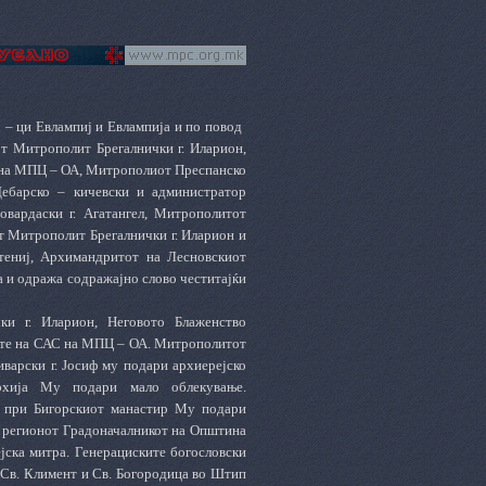
ч – ци Евлампиј и Евлампија и по повод
т Митрополит Брегалнички г. Иларион,
С на МПЦ – ОА, Митрополиот Преспанско
Дебарско – кичевски и администратор
овардаски г. Агатангел, Митрополитот
от Митрополит Брегалнички г. Иларион и
тениј, Архимандритот на Лесновскиот
 и одража содражајно слово честитајќи
и г. Иларион, Неговото Блаженство
вите на САС на МПЦ – ОА. Митрополитот
иварски г. Јосиф му подари архиерејско
рхија Му подари мало облекување.
о при Бигорскиот манастир Му подари
а регионот Градоначалникот на Општина
јска митра. Генерациските богословски
 Св. Климент и Св. Богородица во Штип