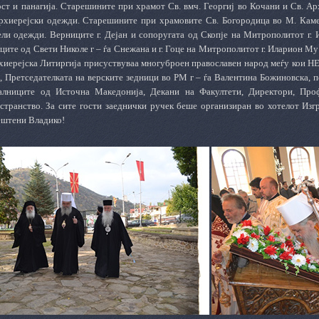
рст и панагија. Старешините при храмот Св. вмч. Георгиј во Кочани и Св. 
рхиерејски одежди. Старешините при храмовите Св. Богородица во М. Кам
ели одежди. Верниците г. Дејан и сопоругата од Скопје на Митрополитот г.
ите од Свети Николе г – ѓа Снежана и г. Гоце на Митрополитот г. Иларион Му
хиерејска Литиргија присуствуваа многуброен православен народ меѓу кои НЕ 
, Претседателката на верските зедници во РМ г – ѓа Валентина Божиновска,
алниците од Источна Македонија, Декани на Факултети, Директори, Про
странство. За сите гости заеднички ручек беше организиран во хотелот Изгр
штени Владико!