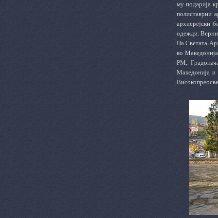
му подарија к
полиставрии а
архиерејски б
одежди. Верниц
На Светата Ар
во Македонија
РМ, Градонач
Македонија и 
Високопреосве