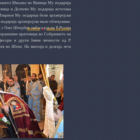
Архангел Михаил во Виница Му подарија
еница и Делчево Му подарија истотака
 Иларион Му подарија бели архиерејски
 подарија архиерејско мало облекување.
г. Олег Шчербак амбасадор на Р. Русија
English
мапа на сајтот
 поранешни пратеници во Собранието на
фесори и други Јавни личности од Р.
ев во Штип. На многаја и долгаја лета