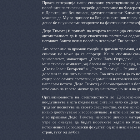
Првата генерација наши епископи учествуваше во до
посебните пастирски потреби дејствуваше во Федерат
и Доситеј, кои беа монаси, другите епископи: Климен
можеше да Му го принесе на Бог, и на сите нив многу 
денес ќе ги уживавме плодовите на фактичкиот автоке
Дедо Тимотеј ѝ припаѓа на втората генерација еписко
автокефалност да ѝ даде спасителна пастирска содржи
неговиот. Зошто велам посебно неговиот? Еве зошто:
Ако говориме за црковни градби и црковни храмови, а 
епископ не може да се спореди. Ќе ги спомнам са
универзитет, манастирот „Свети Наум Охридски“ – з
манастирски комплекс, кој блесна во целиот свој сјај,
„Свети Јован Бигорски“ и „Свети Георгиј“ – Рајчица.
доволни се тие што ги нагласив. Тоа што сакам да го и
судир и со самите световни, и домашни и странски влас
направам истото. Дедо Тимотеј е бескомпромисен боре
што само на телото можат да му наштетат, но не и на д
Организираноста на свештенството во Дебарско-ки
воодушевува е кога гледам како сите, на чело со Дедо
труд му посветува на своето свештенство, со кое конкр
нивно дообучување и восовршување; и што е најбитно,
е во прашање Дедо Тимотеј, неговото лично и матер
утре се очекува да бидат носечките кадри во Мак
истоимениот Богословски факултет, од кои некои веќе и
страв, туку од љубов.