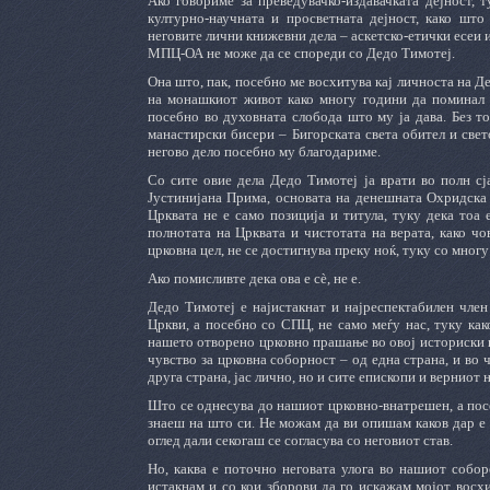
Ако говориме за преведувачко-издавачката дејност, 
културно-научната и просветната дејност, како што
неговите лични книжевни дела – аскетско-етички есеи и
МПЦ-ОА не може да се спореди со Дедо Тимотеј.
Она што, пак, посебно ме восхитува кај личноста на Де
на монашкиот живот како многу години да поминал в
посебно во духовната слобода што му ја дава. Без т
манастирски бисери – Бигорската света обител и свет
негово дело посебно му благодариме.
Со сите овие дела Дедо Тимотеј ја врати во полн сј
Јустинијана Прима, основата на денешната Охридска
Црквата не е само позиција и титула, туку дека тоа 
полнотата на Црквата и чистотата на верата, како чо
црковна цел, не се достигнува преку ноќ, туку со мног
Ако помисливте дека ова е сѐ, не е.
Дедо Тимотеј е најистакнат и најреспектабилен член
Цркви, а посебно со СПЦ, не само меѓу нас, туку как
нашето отворено црковно прашање во овој историски п
чувство за црковна соборност – од една страна, и во 
друга страна, јас лично, но и сите епископи и верниот
Што се однесува до нашиот црковно-внатрешен, а пос
знаеш на што си. Не можам да ви опишам каков дар е о
оглед дали секогаш се согласува со неговиот став.
Но, каква е поточно неговата улога во нашиот собор
истакнам и со кои зборови да го искажам мојот восхи