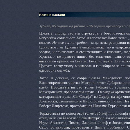
Вести и настани
Јубилеј 65 години од раѓање и 35 години архиерејско 
Црквата, според својата структура, е богочовечки о
меѓусебна согласност. Затоа и апостолот Павле вели: 
нозете:
Не сте ми потребни
... за да нема расправии 
Единството на Црквата е евхаристиско, но и ерархиск
заедно, и епископите и свештениците и ѓаконите, зае
Христа, и не правете ништо без епископот, зашто то
вистински принос на Бога во Евхаристијата. Ете толку
Црквата толку многу внимавала и ги избирала за еписк
одговорна служба.
Затоа и денеска, се собра целата Македонска пр
Високопреосвештенство Митрополитот Дебарско-кичевс
плеќи. Прославата на овој голем Јубилеј 65 години
Македонската православна црква - Охридска архиепис
катедралниот храм „Св. Софија“ во Охрид, на која чи
Христоски, свештениците Кирил Јованоски, Ромео Петр
Роберт Илијевски, протоѓаконот Николче Ѓурѓиноски и
Торжествата по повод овој голем Јубилеј продолжија 
отслужена света архиерејска Литургија, на која чино
Наум, Агатангел, Пимен, Иларион, Јосиф и Јосиф, еп
Сашо Богданоски, протоереите Димче Ѓорѓиески, С