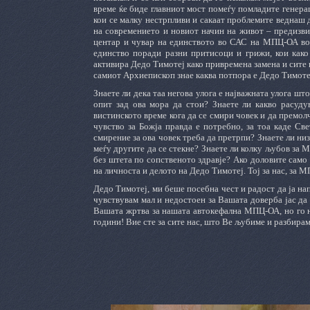
време ќе биде главниот мост помеѓу помладите генерац
кои се малку нестрпливи и сакаат проблемите веднаш д
на современието и новиот начин на живот – предизвиц
центар и чувар на единството во САС на МПЦ-ОА во 
единство поради разни притисоци и грижи, кои како 
активира Дедо Тимотеј како привремена замена и сите
самиот Архиепископ знае каква потпора е Дедо Тимотеј 
Знаете ли дека таа негова улога е најважната улога шт
опит зад ова мора да стои? Знаете ли какво расуду
вистинското време кога да се смири човек и да премол
чувство за Божја правда е потребно, за тоа каде С
смирение за ова човек треба да претрпи? Знаете ли ни
меѓу другите да се стекне? Знаете ли колку љубов за М
без штета по сопственото здравје? Ако доловите само 
на личноста и делото на Дедо Тимотеј. Тој за нас, за 
Дедо Тимотеј, ми беше посебна чест и радост да ја н
чувствувам мал и недостоен за Вашата доверба јас да
Вашата жртва за нашата автокефална МПЦ-ОА, но го н
години! Вие сте за сите нас, што Ве љубиме и разбира