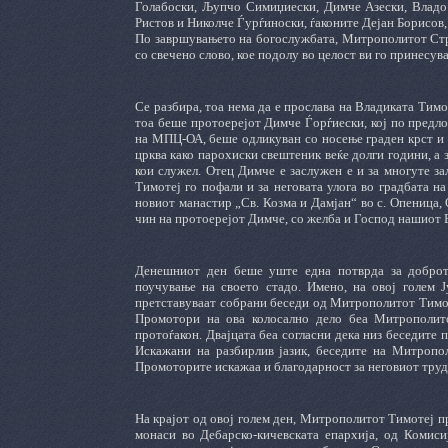
Голабоски, Љупчо Симиџиески, Димче Азески, Владо
Ристов и Николче Ѓурѓиноски, ѓаконите Дејан Борисов
По завршувањето на богослужбата, Митрополитот Стр
со свечено слово, кое подолу во целост ви го принесув
Се разбира, тоа нема да е прослава на Владиката Тимот
тоа беше протоерејот Димче Ѓорѓиески, кој по предл
на МПЦ-ОА, беше одликуван со носење граден крст и 
црква како парохиски свештеник веќе долги години, а 
кои служел. Отец Димче е заслужен е и за многуте з
Тимотеј го пофали и за неговата улога во градбата на
новиот манастир „Св. Козма и Дамјан“ во с. Опеница, 
чин на протоерејот Димче, со желба и Господ нашиот Бо
Денешниот ден беше уште една потврда за доброт
поучување на своето стадо. Имено, на овој голем Ј
претставуваат собрани беседи од Митрополитот Тимоте
Промотори на ова колосално дело беа Митрополито
протоѓакон. Двајцата беа согласни дека низ беседите п
Искажани на разбирлив јазик, беседите на Митропол
Промоторите искажаа и благодарност за неговиот труд, 
На крајот од овој голем ден, Митрополитот Тимотеј п
монаси во Дебарско-кичевската епархија, од Комиси