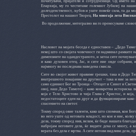
почитувачи, пријатели и сотрудбеници. Од името на
Епархија, му го честитаме големиот Јубилеј на наши
долгоденственост, љубов и уште повеќе сила, та да мо
Престолот на нашиот Творец.
На многаја лета Висо
Во продолжение, интегрално ви го пренесуваме слово
Насловот на мојата беседа е едноставен – „Дедо Тимоте
некој што со својата човечност ги надминал рамките н
димензиите на одандестраното, и затоа сите почнуваат 
и како духовен отец. Јас, и сите ние овде собрани,
најмногу во последнава наведена смисла.
Сите во својот живот правиме грешки, така и Дедо Тимо
внатрешното покајание на другиот – така и ние за него
само единиот Бог во Троица – Отецот и Синот и Светио
овој, наш Дедо Тимотеј – како конкретна историска л
која е Тело Христово и чија Глава е Христос, и која
недостатоците еден на друг и да функционираме како 
спасението на светот.
Токму според овие таленти, како што спомнав, кои Бог
во него уште од неговата младост, но кои и ние, колк
дела, токму според нив, велам, ќе биде нашата благода
набројам неговите дела, ќе видите дека се многу, а 
верата без дела е мртва. А сите негови видливи дела, пр