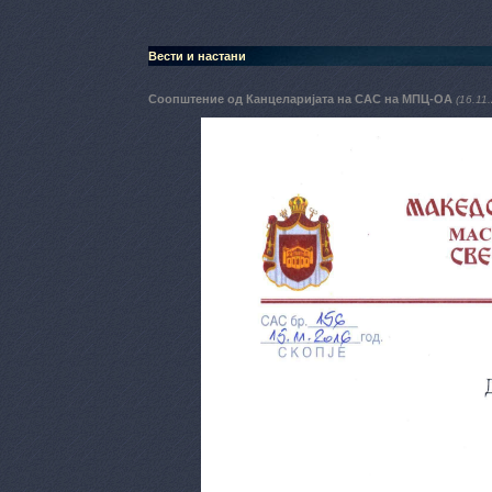
Вести и настани
Соопштение од Канцеларијата на САС на МПЦ-ОА
(16.11