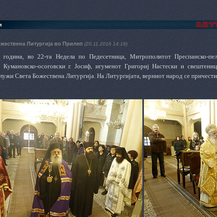
и
ожествена Литургија во Прилеп
(20.11.2016 14:19)
6 година, во 22-та Недела по Педесетница, Митрополитот Преспанско-пел
 Кумановско-осоговски г. Јосиф, игуменот Григориј Настески и свештени
служи Света Божествена Литургија. На Литургијата, верниот народ се причести