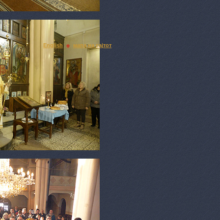
English
мапа на сајтот