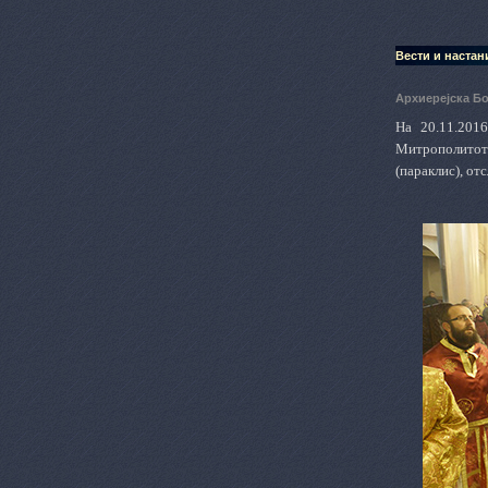
Вести и настан
Архиерејска Б
На 20.11.201
Митрополитот
(параклис), от