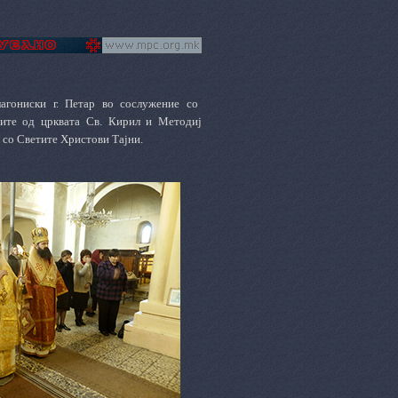
агониски г. Петар во сослужение со
ците од црквата Св. Кирил и Методиј
 со Светите Христови Тајни.