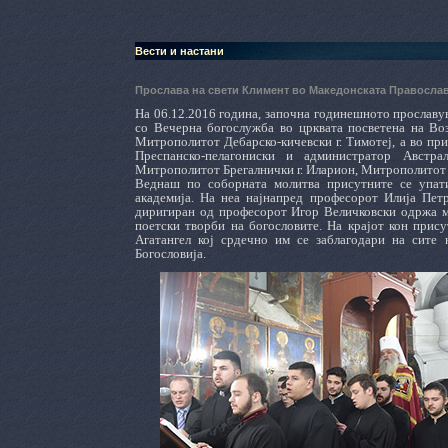
Вести и настани
Прослава на свети Климент во Македонската Правосла
На 06.12.2016 година, започна годинешното прославу
со Вечерна богослужба во црквата посветена на Во
Митрополитот Дебарско-кичевски г. Тимотеј, а во пр
Преспанско-пелагониски и администратор Австрал
Митрополитот Брегалнички г. Иларион, Митрополитот Т
Веднаш по соборната молитва присутните се упати
академија. На неа најнапред професорот Илија Петр
диригиран од професорот Игор Величковски одржа ми
поетски творби на богословите. На крајот кон прису
Агатангел кој срдечно им се заблагодари на сите
Богословија.