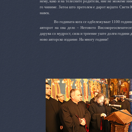
нему, како и на телесните родители, ние не можеме ни
го чиниме. Затоа што преголем е дарот којшто Свети Кл
навек.
Во годината кога се одбележуваат 1100 годин
авторот на ова дело – Неговото Високореосвештесн
дарува со мудрост, сила и трпение уште долги години д
ново авторско издание. На многу години!