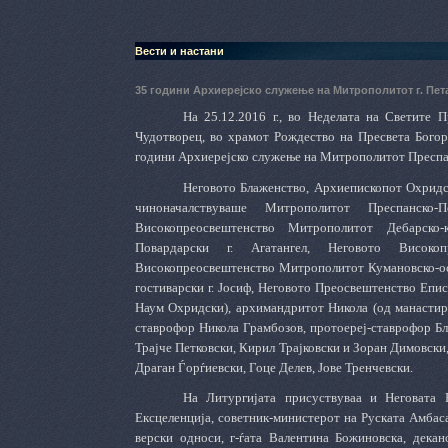
Вести и настани
35 години Архиерејско служење на Митрополитот г. Пе
На 25.12.2016 г., во Неделата на Светите 
Чудотворец, во храмот Рождество на Пресвета Богор
години Архиерејско служење на Митрополитот Преспан
Неговото Блаженство, Архиепископот Охридски
чиноначалствуваше Митрополитот Преспанско
Високопреосвештенство Митрополитот Дебарско-
Повардарски г. Агатангел, Неговото Високоп
Високопреосвештенство Митрополитот Кумановско-осо
гостиварски г. Јосиф, Неговото Преосвештенство Епис
Наум Охридски), архимандритот Никола (од манастиро
ставрофор Никола Грамбозов, протоереј-ставрофор Бл
Трајче Петковски, Кирил Трајковски и Зоран Димовски
Драган Ѓорѓиевски, Гоце Делев, Јове Тренчевски.
На Литургијата присуствуваа и Неговата Е
Ексцеленција, советник-министерот на Руската Амбаса
верски односи, г-ѓата Валентина Божиновска, декан