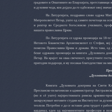
градовите и Општините во Епархијата, претставници н
и духовни чеда, кои дојдоа да го одбележат овој знача
На Литургијата, поздравно слово одржа Митр
Митрополитот Петар, уште од самите почетоци на осн
и ректор во Средното богословско училиште, проф
нашата православна Црква.
По Литургијата се одржа промоција на 18-те 
Неговото Блаженство Архиепископот г.г. Стефан, кој
помесна Православна Црква и држава. Исто така, од с
беше одржана промоција на книгата „Духовната докт
Петар. На крајот на оваа свеченост, присутните гост
пригодни подароци, и му посакаа благоденствие на мног
Про
„Духовната до
Книгата „Духовната доктрина на Свети К
Преспанско-пелагониски и администратор Австралиско-
(но и сè уште) најпрестижната римска црковно-про
заокружуваат неговите студии на Институтот за духовн
теолози. Потребно е да се истакне дека трудот е рабо
кардинал, еден од најеминентните професори и позн