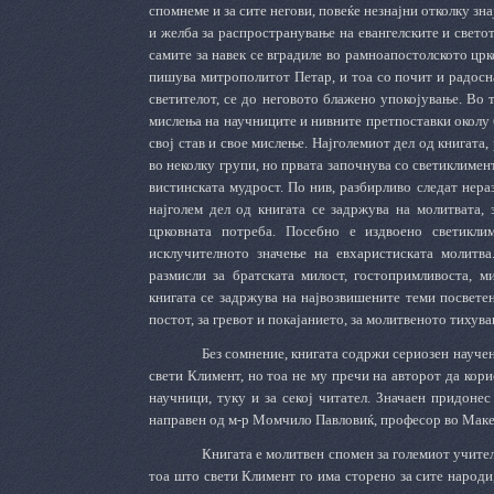
спомнеме и за сите негови, повеќе незнајни отколку зн
и желба за распространување на евангелските и светот
самите за навек се вградиле во рамноапостолското цр
пишува митрополитот Петар, и тоа со почит и радосна 
светителот, се до неговото блажено упокојување. Во 
мислења на научниците и нивните претпоставки околу бр
свој став и свое мислење. Најголемиот дел од книгата,
во неколку групи, но првата започнува со светиклимен
вистинската мудрост. По нив, разбирливо следат нера
најголем дел од книгата се задржува на молитвата,
црковната потреба. Посебно е издвоено светикли
исклучителното значење на евхаристиската молитва
размисли за братската милост, гостопримливоста, м
книгата се задржува на највозвишените теми посветени
постот, за гревот и покајанието, за молитвеното тихува
Без сомнение, книгата содржи сериозен научен
свети Климент, но тоа не му пречи на авторот да кори
научници, туку и за секој читател. Значаен придоне
направен од м-р Момчило Павловиќ, професор во Маке
Книгата е молитвен спомен за големиот учител 
тоа што свети Климент го има сторено за сите народи