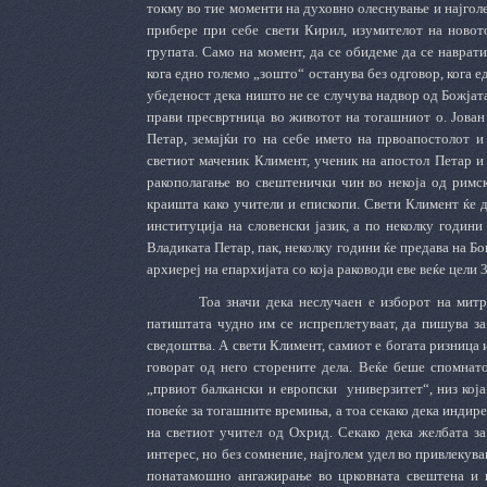
токму во тие моменти на духовно олеснување и најгол
прибере при себе свети Кирил, изумителот на новот
групата. Само на момент, да се обидеме да се наврат
кога едно големо „зошто“ останува без одговор, кога е
убеденост дека ништо не се случува надвор од Божјата
прави пресвртница во животот на тогашниот о. Јован 
Петар, земајќи го на себе името на првоапостолот 
светиот маченик Климент, ученик на апостол Петар и 
ракополагање во свештенички чин во некоја од римск
краишта како учители и епископи. Свети Климент ќе д
институција на словенски јазик, а по неколку години
Владиката Петар, пак, неколку години ќе предава на Бо
архиереј на епархијата со која раководи еве веќе цели 
Тоа значи дека неслучаен е изборот на мит
патиштата чудно им се испреплетуваат, да пишува за 
сведоштва. А свети Климент, самиот е богата ризница и
говорат од него сторените дела. Веќе беше спомнато
„првиот балкански и европски универзитет“, низ која
повеќе за тогашните времиња, а тоа секако дека инди
на светиот учител од Охрид. Секако дека желбата з
интерес, но без сомнение, најголем удел во привлекув
понатамошно ангажирање во црковната свештена и пр