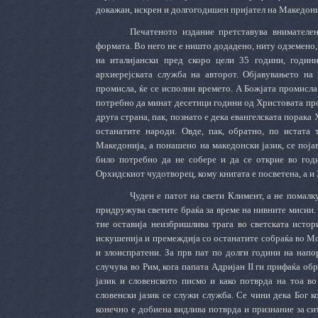
докажан, искрен и долгогодишен пријател на Македони
Печатеното издание претставува внимателе
формата. Во него не е ништо додадено, ниту одземено, 
на италијански пред скоро цели 35 години, годи
архиерејската служба на авторот. Објавувањето на 
промисла, ќе се исполни времето. А Божјата промисла
потребно да минат десетици години од Христовата про
друга страна, пак, познато е дека евангелската порака
останатите народи. Овде, пак, обратно, по истата
Македонија, а понашено на македонски јазик, се поја
било потребно да не собере и да се открие во год
Орхидскиот чудотворец, кому книгата е посветена, а и
Чуден е патот на свети Климент, а не помалк
придружува светите браќа за време на нивните мисии. 
тие оставија неизбришлива трага во светската истор
искушенија и премеждија со останатите собраќа во Мо
и злоиспратени. За прв пат по долги години на напо
случува во Рим, кога папата Адријан II ги прифаќа об
јазик и словенското писмо и како потврда на тоа в
словенски јазик се служи служба. Се чини дека Бог к
конечно е добиена видлива потврда и признание за си