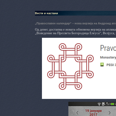
Вести и настани
„Православен календар“ – нова верзија на Андроид апл
Од денес достапна е новата обновена верзија на аплик
„Воведение на Пресвета Богородица Елеуса“, Велјуса, 