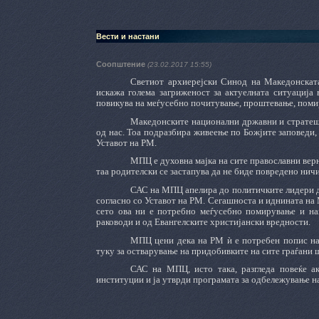
Вести и настани
Соопштение
(23.02.2017 15:55)
Светиот архиерејски Синод на Македонската 
искажа голема загриженост за актуелната ситуација
повикува на меѓусебно почитување, проштевање, поми
Македонските национални државни и стратешк
од нас. Тоа подразбира живеење по Божјите заповеди,
Уставот на РМ.
МПЦ е духовна мајка на сите православни вер
таа родителски се застапува да не биде повредено нич
САС на МПЦ апелира до политичките лидери да
согласно со Уставот на РМ. Сегашноста и иднината на 
сето ова ни е потребно меѓусебно помирување и нац
раководи и од Евангелските христијански вредности.
МПЦ цени дека на РМ ѝ е потребен попис на 
туку за остварување на придобивките на сите граѓани
САС на МПЦ, исто така, разгледа повеќе а
институции и ја утврди програмата за одбележување н