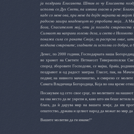
ја поздрави Елисавета. Штом го чу Елисавета позд
исполни со Дух Свети, па извика гласно и рече: Благ
каде со мене ова, при мене да дојде мајката на мојо
радосно заигра младенецот во утробата моја…
А Ма
Бога, Спасителот мој, оти ја погледа смиреноста 
Силниот ми направи големи дела, и свето е Неговото и
покажа сила со раката Своја; ги распрсна оние, што
воздигна смирените; гладните ги исполни со добра, 
Денес, по 2000 години, Господарката наша Богородица
во храмот на Светите Петнаесет Тивериополски Свеш
според зборовите Господови, се мајка, браќа, родни
поздравот и од радост заиграа. Гласот, пак, на Маче
подвиг, на нивното мачеништво, и смирено се молите 
Самата Владичица Богородица, Која во она време отишл
Посакувам од сето свое срце, по молитвите на нашиот
на ова место да ве укрепи и, како што им беше ветила 
блага, да ѝ дарува мир на вашата земја; да им про
општество, држава и целиот народ да можат во мир да Г
Вашите молитви да ги имаме!“