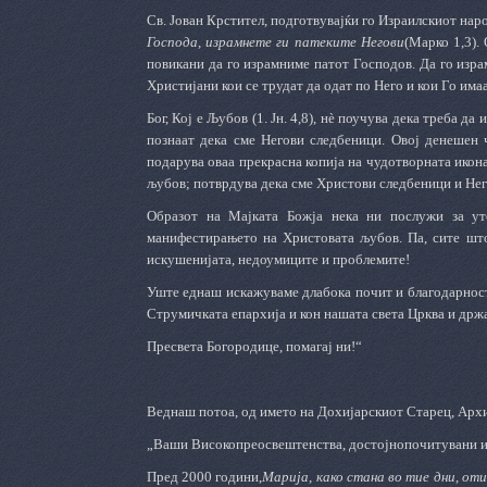
Св. Јован Крстител, подготвувајќи го Израилскиот нар
Господа, израмнете ги патеките Негови
(Марко 1,3).
повикани да го израмниме патот Господов. Да го изра
Христијани кои се трудат да одат по Него и кои Го имаа
Бог, Кој е Љубов (1. Јн. 4,8), нè поучува дека треба д
познаат дека сме Негови следбеници. Овој денешен 
подарува оваа прекрасна копија на чудотворната икон
љубов; потврдува дека сме Христови следбеници и Нег
Образот на Мајката Божја нека ни послужи за ут
манифестирањето на Христовата љубов. Па, сите што 
искушенијата, недоумиците и проблемите!
Уште еднаш искажуваме длабока почит и благодарност
Струмичката епархија и кон нашата света Црква и држ
Пресвета Богородице, помагај ни!“
Веднаш потоа, од името на Дохијарскиот Старец, Архи
„Ваши Високопреосвештенства, достојнопочитувани и 
Пред 2000 години,
Марија, како стана во тие дни, оти