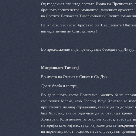
Од градскиот плоштад светата Икона на Пречистата, 
бројното свештенство, монаштво, лимениот оркестар н
на Светите Петнаесет Тивериополски Свештеномаченици
На христољубивото братство на Свештената Обител 
наслада, вечна им благодарност!
Во продолжение ви ја пренесуваме беседата од Литур
Митрополит Тимотеј
Во името на Отецот и Синот и Св. Дух.
Драги браќа и сестри,
Во денешното свето Евангелие, коешто беше прочит
евангелист Марко, како Господ Исус Христос го изле
пријателите на овој страдалник, сакале да го доведат
бил Христос, тие се одлучиле да го откријат кровот 
Христови. Кога велиме го откриле кровот, треба да и
материјал како кај нас, туку, најголем дел се покриени
на парализираниот: „Синко, ти се опростуваат гревовите