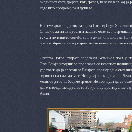
видливиот свет, додека, пак, гревот, како болест кој 
каде што продолжува и душата.
Ние сме должни да знаеме дека Господ Исус Христос пр
Он може да ни ги прости и нашите човечки погрешки. П
туку, и по нашето семејство, па дури и пошироко. Но, 
што се обратил и овој парализиран човек, опишан во ев
Светата Црква, втората недела од Великиот пост ја по
Овој Божји угодник се прославил со неговиот подвижни
удостоен да ја созерцава Божјата несоздадена светлин
односно на паламизмот. Неслучајно, за време на Велик
молитва да го победиме гревот. Нè повикува да се осл
да го наследиме царството Божјо и да претвкусиме од н
Амин.