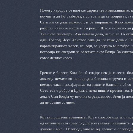
Помеѓу народот се наоѓале фарисеите и книжниците, кои
поучат и да Го разберат, а со тоа и да се поправат, ту
Сега им се дала можност, и се запрашале: Како мож
разбрал нивните мисли и им рекол: Што е полесно да ре
Тие биле лицемери. Ако немало дело, лесно ќе Го обв
оди. Господ Исус Христос сака да ни каже дека е Син
парализираниот човек, кој оди, го уверува многуброј
историја ни сведочи за големата сила Божја. За силата
современиот човек.
Гревот е болест. Кога ќе нè снајде некоја телесна б
доколку немаме во непосредна близина стручен и иск
немаме такви, позајмуваме од нашите блиски, а сè со 
Сето тоа е добро и Црквата нема ништо против тоа. Но
дека е Син Божји му вели на страдалникот: Земи ја пост
да не остане сомнеж.
Кој ги проштева гревовите? Кој е способен да ја очис
од оптоварената совест, од потсетувањето на нашите г
душевен мир? Ослободувањето од гревот е ослободув