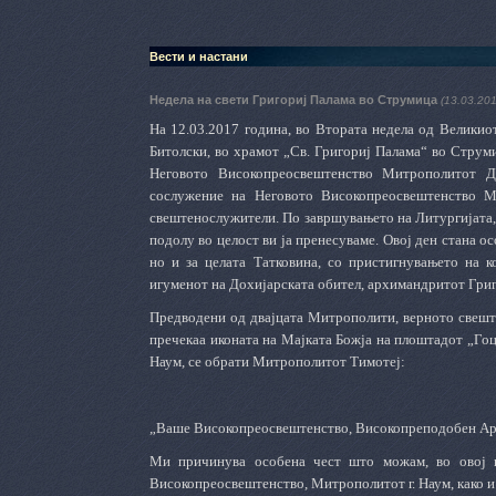
Вести и настани
Недела на свети Григориј Палама во Струмица
(13.03.201
На 12.03.2017 година, во Втората недела од Великиот
Битолски, во храмот „Св. Григориј Палама“ во Струми
Неговото Високопреосвештенство Митрополитот Де
сослужение на Неговото Високопреосвештенство М
свештенослужители. По завршувањето на Литургијата, 
подолу во целост ви ја пренесуваме. Овој ден стана о
но и за целата Татковина, со пристигнувањето на 
игуменот на Дохијарската обител, архимандритот Гри
Предводени од двајцата Митрополити, верното свеште
пречекаа иконата на Мајката Божја на плоштадот „Гоц
Наум, се обрати Митрополитот Тимотеј:
„Ваше Високопреосвештенство, Високопреподобен Арх
Ми причинува особена чест што можам, во овој и
Високопреосвештенство, Митрополитот г. Наум, како и