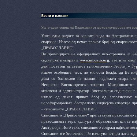
Вести и настани
Уште еден успех на Епархискиот црковно-просветен сов
Уште една радост за верните чеда на Австралиско-с
епархија: Излезе од печат првиот број од епархискот
„ПРАВОСЛАВИЕ“.
​По промоцијата на официјалната веб-страница на Ав
сиднејската епархија
www.mpcaus.org
, еве и на овој
ден, посветен на светиот великомаченик Георгиј – Ѓур
имаме особената чест, по милоста Божја, да Ве и
дека со благослов на нашиот надлежен епархиски 
Неговото Високопреосвештенство Митрополитот 
кичевски и администратор Австралиско-сиднејски г.
излезе од печат првиот број од епархискиот г
новоформираната Австралиско-сиднејска епархија 
– списанието „ПРАВОСЛАВИЕ“.
​Списанието „Православие“ претставува православно с
православната вера, култура и образование, кои се н
Австралија. Исто така, списанието содржи најнови вес
​Списанието е бесплатно и ќе излегува четири пати год