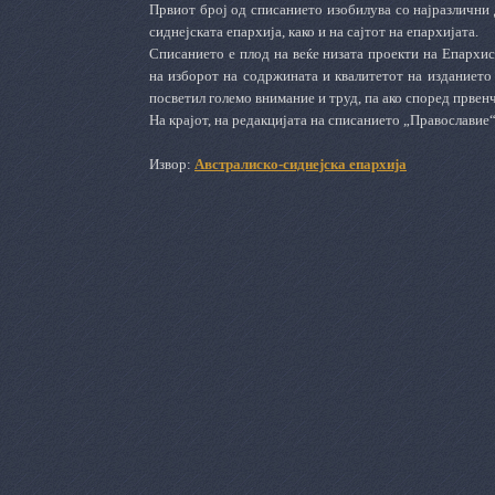
​Првиот број од списанието изобилува со најразлични
сиднејската епархија, како и на сајтот на епархијата.
Списанието е плод на веќе низата проекти на Епархис
на изборот на содржината и квалитетот на изданието
посветил големо внимание и труд, па ако според првен
На крајот, на редакцијата на списанието „Православие
Извор:
Австралиско-сиднејска епархија