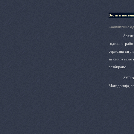
Вести и настан
Соопштение од
Архиеп
годишно работ
сериозна загри
за смирување 
разбирање.
АУО г
Македонија, со