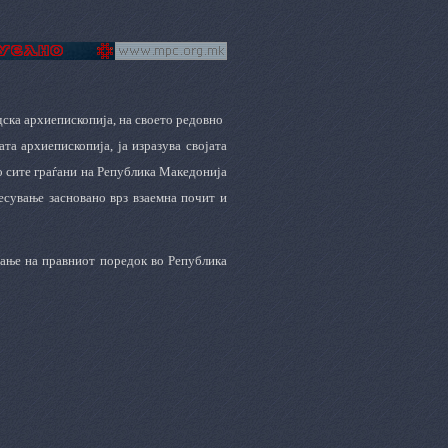
ска архиепископија, на своето редовно
а архиепископија, ја изразува својата
о сите граѓани на Република Македонија
сување засновано врз взаемна почит и
вање на правниот поредок во Република