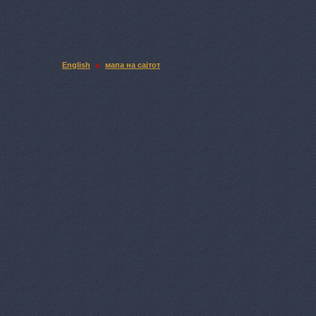
English
мапа на сајтот