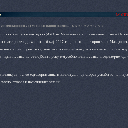
и
 Архиепископскиот управен одбор на МПЦ – ОА
(17.05.2017 11:11)
ископскиот управен одбор (АУО) на Македонската православна црква – Охрид
но заседание одржано на 16 мај 2017 година во просториите на Македонскат
женост за состојбите во државата и повторно упатува повик до верниците и д
и надминување на состојбата преку меѓусебно помирување и одговорно одне
и повикува и сите одговорни лица и институции да сторат усилби за почиту
гласно Уставот и позитивните закони.