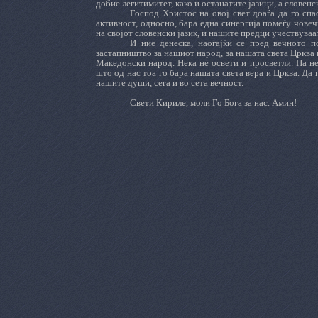
добие легитимитет, како и останатите јазици, а словен
Господ Христос на овој свет доаѓа да го спа
активност, односно, бара една синергија помеѓу чове
на својот словенски јазик, и нашите предци учествуваат
И ние денеска, наоѓајќи се пред вечното 
застапништво за нашиот народ, за нашата света Црква и
Македонски народ. Нека нè освети и просветли. Па не 
што од нас тоа го бара нашата света вера и Црква. Да 
нашите души, сега и во сета вечност.
Свети Кириле, моли Го Бога за нас. Амин!