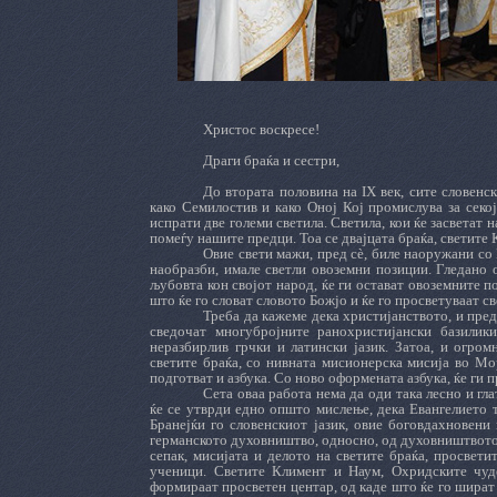
Христос воскресе!
Драги браќа и сестри,
До втората половина на IX век, сите словенск
како Семилостив и како Оној Кој промислува за секој
испрати две големи светила. Светила, кои ќе засветат 
помеѓу нашите предци. Тоа се двајцата браќа, светите
Овие свети мажи, пред сè, биле наоружани со
наобразби, имале светли овоземни позиции. Гледано 
љубовта кон својот народ, ќе ги остават овоземните п
што ќе го словат словото Божјо и ќе го просветуваат св
Треба да кажеме дека христијанството, и пре
сведочат многубројните ранохристијански базилики
неразбирлив грчки и латински јазик. Затоа, и огром
светите браќа, со нивната мисионерска мисија во Мор
подготват и азбука. Со ново оформената азбука, ќе ги 
Сета оваа работа нема да оди така лесно и гла
ќе се утврди едно општо мислење, дека Евангелието тр
Бранејќи го словенскиот јазик, овие боговдахновени
германското духовништво, односно, од духовништвото 
сепак, мисијата и делото на светите браќа, просвети
ученици. Светите Климент и Наум, Охридските чудо
формираат просветен центар, од каде што ќе го шират 