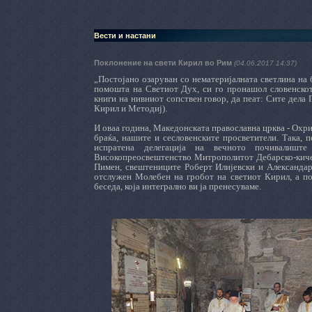
Вести и настани
Поклонение на свети Кирил во Рим
(04.06.2017 14:37)
„Постојано озаруван со нематеријалната светлина на 
помошта на Светиот Дух, си го пронашол словенското
книги на нивниот сопствен говор, да пеат: Сите дела
Кирил и Методиј).
И оваа година, Македонската православна црква - Охрид
браќа, нашите и сесловенските просветители. Така,
испратена делегација на вечното почивалишт
Високопреосвештенство Митрополитот Дебарско-кичевс
Пимен, свештениците Роберт Илијевски и Александар
отслужен Молебен на гробот на светиот Кирил, а п
беседа, која интегрално ви ја пренесуваме.